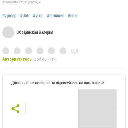
повідомити про це редакцію
#Днепр
#056
#угон
#полиция
#нож
Ободянская Валерия
0,0
Авторизуйтесь
, щоб оцінити
Діліться цією новиною та підписуйтесь на наші канали