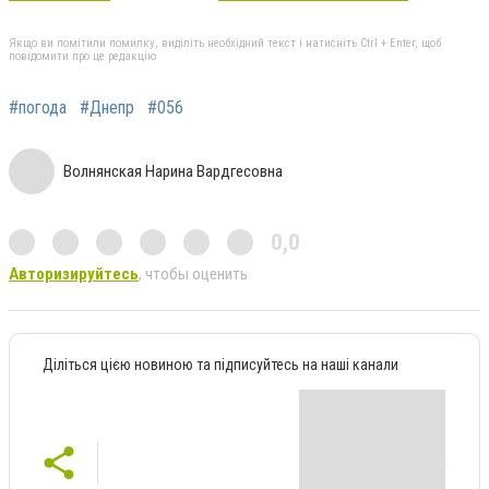
Якщо ви помітили помилку, виділіть необхідний текст і натисніть Ctrl + Enter, щоб
повідомити про це редакцію
#погода
#Днепр
#056
Волнянская Нарина Вардгесовна
0,0
Авторизируйтесь
, чтобы оценить
Діліться цією новиною та підписуйтесь на наші канали