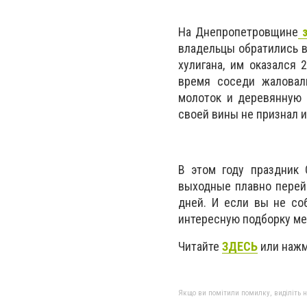
На Днепропетровщине
з
владельцы обратились в
хулигана, им оказался
время соседи жаловали
молоток и деревянную 
своей вины не признал и
В этом году праздник 
выходные плавно перейд
дней. И если вы не со
интересную подборку ме
Читайте
ЗДЕСЬ
или нажм
Якщо ви помітили помилку, виділіть нео