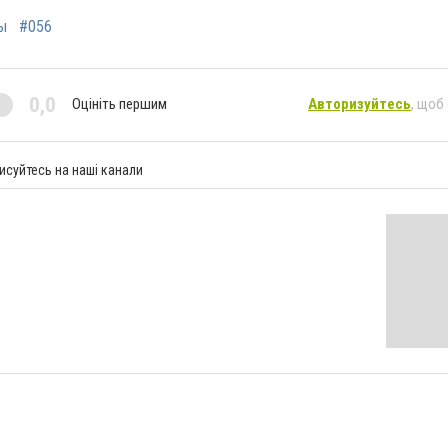
ы
#056
0,0
Оцініть першим
Авторизуйтесь
, щоб
исуйтесь на наші канали