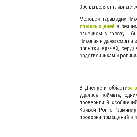
056 выделяет главные с
Молодой парамедик Нико
тяжелых дней
в реаним
ранением в голову - б
Николая и даже смогли е
попытки врачей, сердц
родственникам и родным
В Днепре и области
за 
удалось поймать, одни
проверили 9 сообщений
Кривой Рог с “замини
проверки помещений и п