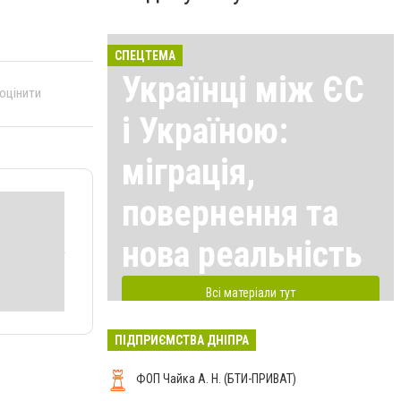
СПЕЦТЕМА
Українці між ЄС
 оцінити
і Україною:
міграція,
повернення та
нова реальність
Всі матеріали тут
ПІДПРИЄМСТВА ДНІПРА
ФОП Чайка А. Н. (БТИ-ПРИВАТ)