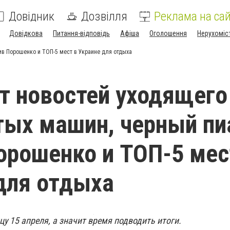
Довідник
Дозвілля
Реклама на сай
Довідкова
Питання-відповідь
Афіша
Оголошення
Нерухоміс
ив Порошенко и ТОП-5 мест в Украине для отдыха
 новостей уходящего
тых машин, черный пи
орошенко и ТОП-5 мес
для отдыха
цу 15 апреля, а значит время подводить итоги.