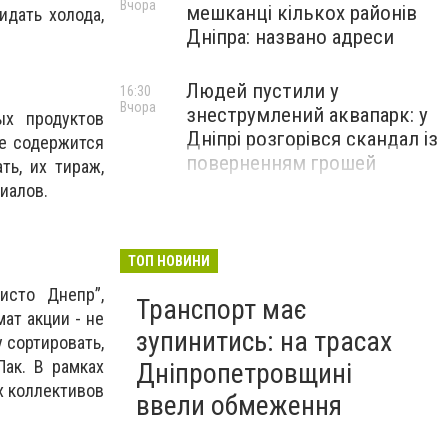
Вчора
мешканці кількох районів
идать холода,
Дніпра: названо адреси
Людей пустили у
16:30
Вчора
знеструмлений аквапарк: у
ых продуктов
Дніпрі розгорівся скандал із
не содержится
поверненням грошей
ь, их тираж,
иалов.
ТОП НОВИНИ
исто Днепр”,
Транспорт має
ат акции - не
зупинитись: на трасах
 сортировать,
Пак. В рамках
Дніпропетровщині
х коллективов
ввели обмеження