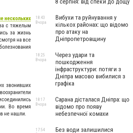
8 серпня: від спеки до дощу
Вибухи та руйнування у
18:43
ле нескольких
Вчора
кількох районах: що відомо
ва с тяжелым
про атаку на
лись за жизнь
Дніпропетровщину
смотря на все
болезнования
Через удари та
18:25
Вчора
пошкодження
інфраструктури: потяги з
Дніпра масово вибилися з
графіка
х звонивших
воохранители
Сарана дісталася Дніпра: що
исоединились
18:17
Вчора
відомо про появу
ии. Во время
небезпечної комахи
в не нашли.
Без води залишилися
17:54