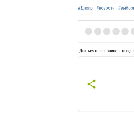
#Днепр
#новости
#выбор
Діліться цією новиною та підп