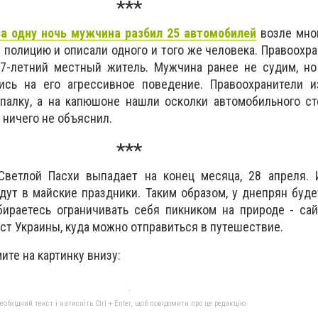
***
а одну ночь мужчина разбил 25 автомобилей
возле мног
 полицию и описали одного и того же человека. Правоохр
 27-летний местный житель. Мужчина ранее не судим, н
сь на его агрессивное поведение. Правоохранители и
палку, а на капюшоне нашли осколки автомобильного ст
 ничего не объяснил.
***
Светлой Пасхи выпадает на конец месяца, 28 апреля. 
ут в майские праздники. Таким образом, у днепрян буд
бираетесь ограничивать себя пикником на природе - са
ст Украины, куда можно отправиться в путешествие.
ите на картинку внизу:
бхідний текст і натисніть Ctrl + Enter, щоб повідомити про це редакцію