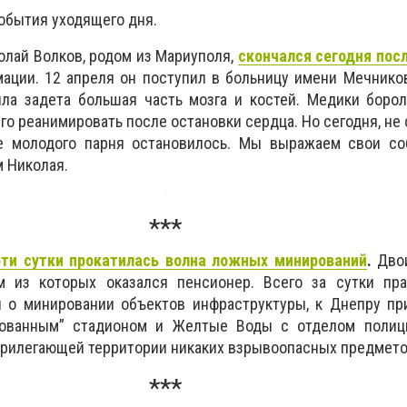
обытия уходящего дня.
лай Волков, родом из Мариуполя,
скончался сегодня пос
ации. 12 апреля он поступил в больницу имени Мечнико
ыла задета большая часть мозга и костей. Медики боро
го реанимировать после остановки сердца. Но сегодня, не 
е молодого парня остановилось. Мы выражаем свои со
 Николая.
***
эти сутки прокатилась волна ложных минирований
.
Двои
м из которых оказался пенсионер. Всего за сутки пра
 о минировании объектов инфраструктуры, к Днепру пр
рованным” стадионом и Желтые Воды с отделом полиц
рилегающей территории никаких взрывоопасных предмето
***