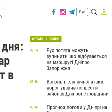
ті
Рус
ть
ОСТАННІ НОВИНИ
 дня:
Рух потяга можуть
09:14
зупинити: що відбувається
ар
на маршруті Дніпро —
Запоріжжя
т в
Вогонь після нічної атаки:
08:46
ворог ударив по шести
районах Дніпропетровщини
Прогноз погоди у Дніпрі на
07:30