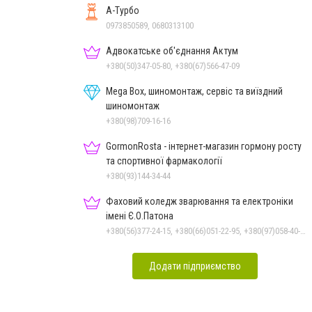
А-Турбо
0973850589, 0680313100
Адвокатське об'єднання Актум
+380(50)347-05-80, +380(67)566-47-09
Mega Box, шиномонтаж, сервіс та виїздний
шиномонтаж
+380(98)709-16-16
GormonRosta - інтернет-магазин гормону росту
та спортивної фармакології
+380(93)144-34-44
Фаховий коледж зварювання та електроніки
імені Є.О.Патона
+380(56)377-24-15, +380(66)051-22-95, +380(97)058-40-73, +380(56)746-21-59
Додати підприємство