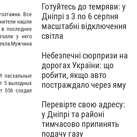
Готуйтесь до темряви: у
оэтажки. Все
Дніпрі з 3 по 6 серпня
анители нашли
масштабні відключення
о в последнее
світла
зъяли у него
екла.Мужчина
Небезпечні сюрпризи на
дорогах України: що
робити, якщо авто
И пасхальные
ет 5 выходных
постраждало через яму
йт 056 создал
Перевірте свою адресу:
у Дніпрі та районі
тимчасово припинять
подачу газу