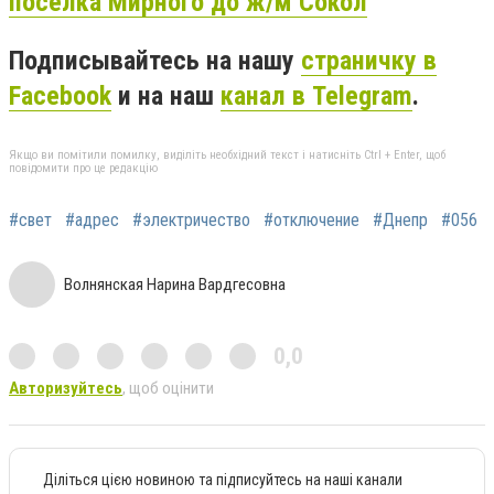
поселка Мирного до ж/м Сокол
Подписывайтесь на нашу
страничку в
Facebook
и на наш
канал в Telegram
.
Якщо ви помітили помилку, виділіть необхідний текст і натисніть Ctrl + Enter, щоб
повідомити про це редакцію
#свет
#адрес
#электричество
#отключение
#Днепр
#056
Волнянская Нарина Вардгесовна
0,0
Авторизуйтесь
, щоб оцінити
Діліться цією новиною та підписуйтесь на наші канали