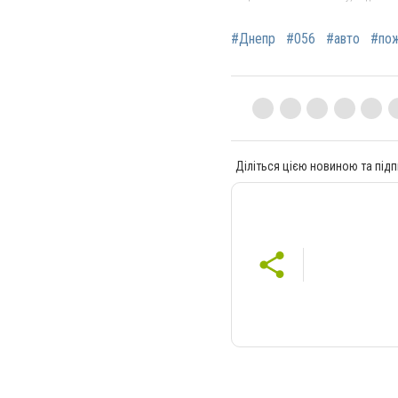
#Днепр
#056
#авто
#по
Діліться цією новиною та підп