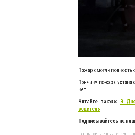
Пожар смогли полностью 
Причину пожара устана
нет.
Читайте также:
В Дне
водитель
Подписывайтесь на на
Якщо ви помітили помилку, виділіть нео