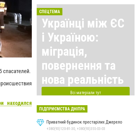
СПЕЦТЕМА
Українці між ЄС
і Україною:
міграція,
повернення та
5 спасателей.
нова реальність
 происшествия
Всі матеріали тут
ри находился
ПІДПРИЄМСТВА ДНІПРА
Приватний будинок престарілих Джерело
+380(93)120-81-30, +380(93)355-03-03