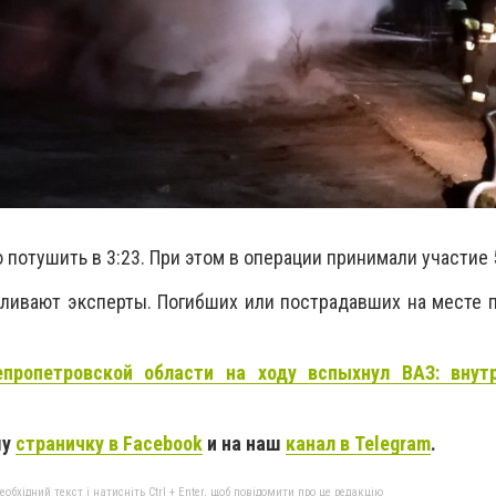
потушить в 3:23. При этом в операции принимали участие 
вливают эксперты. Погибших или пострадавших на месте
пропетровской области на ходу вспыхнул ВАЗ: внут
шу
страничку в Facebook
и на наш
канал в Telegram
.
бхідний текст і натисніть Ctrl + Enter, щоб повідомити про це редакцію