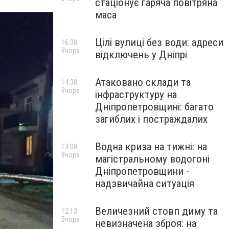
стаціонує гаряча повітряна
маса
Цілі вулиці без води: адреси
16:30
Вчора
відключень у Дніпрі
Атаковано склади та
14:30
Вчора
інфраструктуру на
Дніпропетровщині: багато
загиблих і постраждалих
Водна криза на тижні: на
13:00
Вчора
магістральному водогоні
Дніпропетровщини -
надзвичайна ситуація
Величезний стовп диму та
12:13
Вчора
невизначена зброя: на