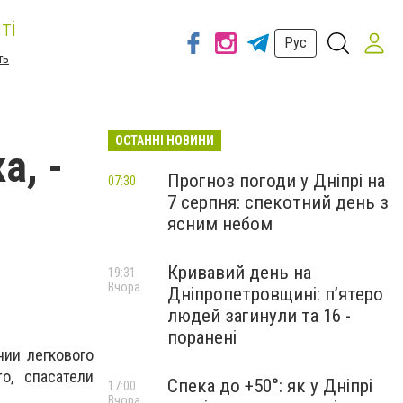
ті
Рус
ть
ОСТАННІ НОВИНИ
а, -
Прогноз погоди у Дніпрі на
07:30
7 серпня: спекотний день з
ясним небом
Кривавий день на
19:31
Вчора
Дніпропетровщині: п’ятеро
людей загинули та 16 -
поранені
нии легкового
о, спасатели
Спека до +50°: як у Дніпрі
17:00
Вчора