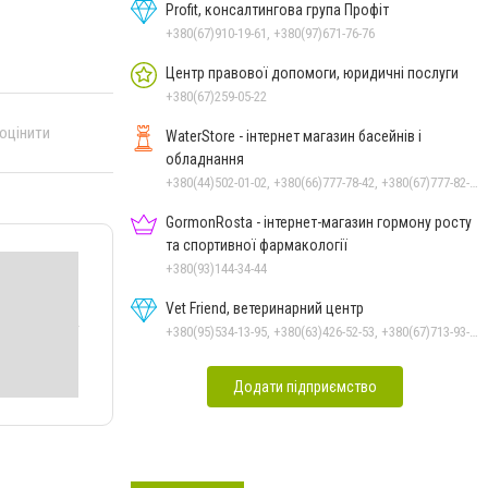
Profit, консалтингова група Профіт
+380(67)910-19-61, +380(97)671-76-76
Центр правової допомоги, юридичні послуги
+380(67)259-05-22
 оцінити
WaterStore - інтернет магазин басейнів і
обладнання
+380(44)502-01-02, +380(66)777-78-42, +380(67)777-82-19, +380(67)890-80-80, +380(73)890-80-80, +380(44)502-01-03
GormonRosta - інтернет-магазин гормону росту
та спортивної фармакології
+380(93)144-34-44
Vet Friend, ветеринарний центр
+380(95)534-13-95, +380(63)426-52-53, +380(67)713-93-47
Додати підприємство