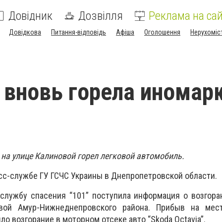
Довідник
Дозвілля
Реклама на сай
Довідкова
Питання-відповідь
Афіша
Оголошення
Нерухоміс
 вновь горела иномарк
 на улице Калиновой горел легковой автомобиль.
сс-службе ГУ ГСЧС Украины в Днепропетровской области.
 службу спасения “101” поступила информация о возгора
вой Амур-Нижнеднепровского района. Прибыв на мест
ло возгорание в моторном отсеке авто “Skoda Octavia”.