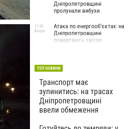
Дніпропетровщині
пролунали вибухи
Атака по енергооб'єктах: на
11:00
Вчора
Дніпропетровщині
повертають світло
ТОП НОВИНИ
Транспорт має
зупинитись: на трасах
Дніпропетровщині
ввели обмеження
Готуйтесь до темряви: у