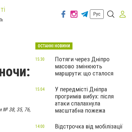
ті
Рус
ть
ОСТАННІ НОВИНИ
Потяги через Дніпро
15:30
масово змінюють
ночи:
маршрути: що сталося
У передмісті Дніпра
15:04
прогримів вибух: після
атаки спалахнула
№ 38, 35, 76,
масштабна пожежа
Відстрочка від мобілізації
14:00