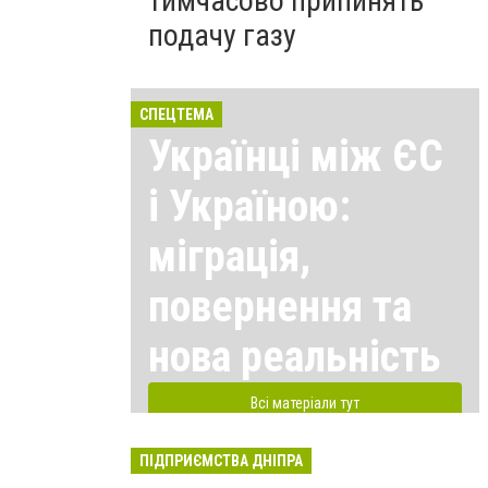
тимчасово припинять
подачу газу
СПЕЦТЕМА
Українці між ЄС
і Україною:
міграція,
повернення та
нова реальність
Всі матеріали тут
ПІДПРИЄМСТВА ДНІПРА