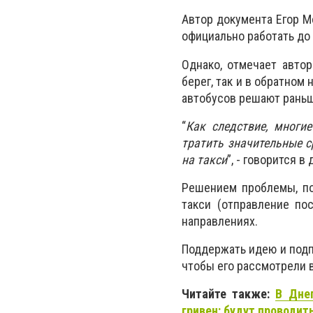
Автор документа Егор М
официально работать до 23
Однако, отмечает автор
берег, так и в обратном
автобусов решают раньш
“
Как следствие, многи
тратить значительные с
на такси
”, - говорится в
Решением проблемы, по
такси (отправление пос
направлениях.
Поддержать идею и под
чтобы его рассмотрели в
Читайте также:
В Дне
гривен: будут проводи