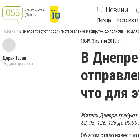
Новини
Погода
Карта міста
Головна
В Днепре требуют продлить отправление маршруток до полночи: что для 
18:49, 3 квітня 2019 р.
В Днепре
Дарья Таран
Редактор сайта
отправле
что для 
Жители Днепра требуют 
62, 95, 126, 136 до 00:0
Об этом стало известно