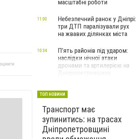
масштабні роботи
Небезпечний ранок у Дніпрі:
11:00
три ДТП паралізували рух
на жвавих ділянках міста
П’ять районів під ударом:
10:34
наслідки нічної атаки
 оцінити
дронами та артилерією на
Дніпропетровщину
ТОП НОВИНИ
Транспорт має
зупинитись: на трасах
Дніпропетровщині