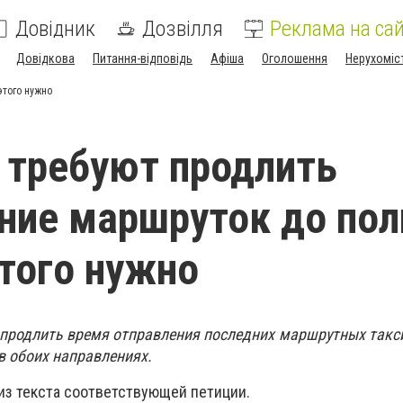
Довідник
Дозвілля
Реклама на сай
Довідкова
Питання-відповідь
Афіша
Оголошення
Нерухоміс
этого нужно
 требуют продлить
ние маршруток до пол
этого нужно
продлить время отправления последних маршрутных такси 
0 в обоих направлениях.
 из текста соответствующей петиции.