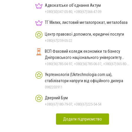
Адвокатське об'єднання Актум
+380(50)347-05-80, +380(67)566-47-09
ТГ Милих, листовий металопрокат, металобаза
Центр правової допомоги, юридичні послуги
+380(67)259-05-22
ВСП Фаховий коледж економіки та бізнесу
Дніпровського національного університету
імені Олеся Гончара
+380(56)785-04-97, +380(56)785-06-37, +380(67)565-80-17
Укртехнологія (Ukrtechnologia.com.ua),
стабілізатори напруги від офіційного дилера
0982203911
Дверний Бум
+380(67)180-79-07, +380(67)225-54-54
Додати підприємство