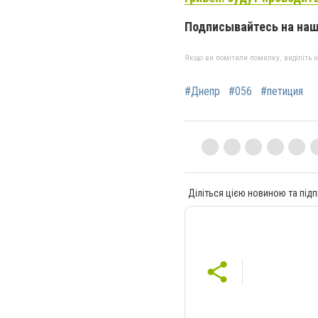
Подписывайтесь на на
Якщо ви помітили помилку, виділіть нео
#Днепр
#056
#петиция
Діліться цією новиною та підп