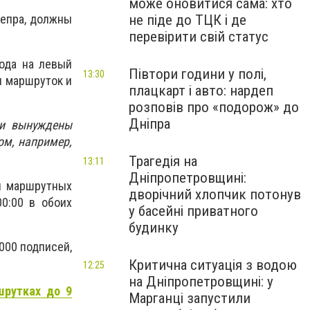
може оновитися сама: хто
не піде до ТЦК і де
непра, должны
перевірити свій статус
рода на левый
Півтори години у полі,
13:30
ли маршруток и
плацкарт і авто: нардеп
розповів про «подорож» до
Дніпра
 и вынуждены
ом, например,
Трагедія на
13:11
Дніпропетровщині:
ы маршрутных
дворічний хлопчик потонув
00:00 в обоих
у басейні приватного
будинку
000 подписей,
Критична ситуація з водою
12:25
на Дніпропетровщині: у
шрутках до 9
Марганці запустили