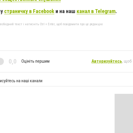
шу
страничку в Facebook
и на наш
канал в Telegram
.
бхідний текст і натисніть Ctrl + Enter, щоб повідомити про це редакцію
0,0
Оцініть першим
Авторизуйтесь
, щоб
исуйтесь на наші канали