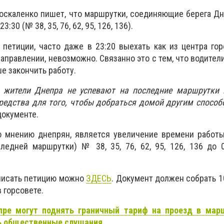
оскаленко пишет, что маршрутки, соединяющие берега Д
:30 (№ 38, 35, 76, 62, 95, 126, 136).
 петиции, часто даже в 23:20 выехать как из центра го
 направлении, невозможно. Связанно это с тем, что водите
е закончить работу.
е жители Днепра не успевают на последние маршрутки
редства для того, чтобы добраться домой другим способ
 документе.
 мнению днепрян, является увеличение времени работ
ледней маршрутки) № 38, 35, 76, 62, 95, 126, 136 до 
писать петицию можно
ЗДЕСЬ
. Документ должен собрать 1
 горсовете.
пре могут поднять граничный тариф на проезд в мар
ть общественные слушания