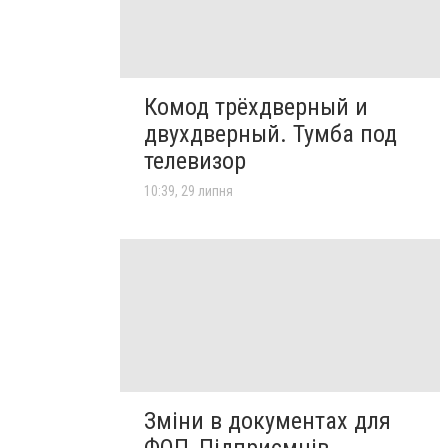
Комод трёхдверный и
двухдверный. Тумба под
телевизор
10:39, 29 липня
Зміни в документах для
ФОП, Підприємців,