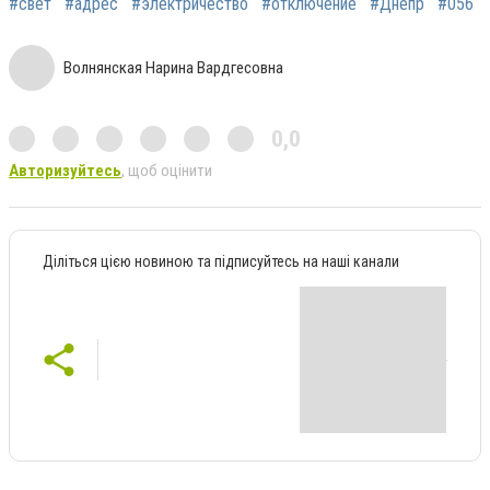
#свет
#адрес
#электричество
#отключение
#Днепр
#056
Волнянская Нарина Вардгесовна
0,0
Авторизуйтесь
, щоб оцінити
Діліться цією новиною та підписуйтесь на наші канали