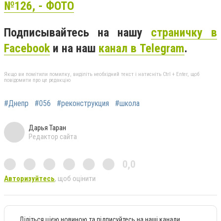
№126, - ФОТО
Подписывайтесь на нашу
страничку в
Facebook
и на наш
канал в Telegram
.
Якщо ви помітили помилку, виділіть необхідний текст і натисніть Ctrl + Enter, щоб
повідомити про це редакцію
#Днепр
#056
#реконструкция
#школа
Дарья Таран
Редактор сайта
0,0
Авторизуйтесь
, щоб оцінити
Діліться цією новиною та підписуйтесь на наші канали