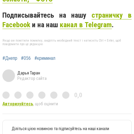
Подписывайтесь на нашу
страничку в
Facebook
и на наш
канал в Telegram
.
Якщо ви помітили помилку, виділіть необхідний текст і натисніть Ctrl + Enter, щоб
повідомити про це редакцію
#Днепр
#056
#криминал
Дарья Таран
Редактор сайта
0,0
Авторизуйтесь
, щоб оцінити
Діліться цією новиною та підписуйтесь на наші канали