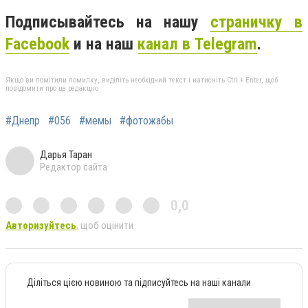
Подписывайтесь на нашу
страничку в
Facebook
и на наш
канал в Telegram
.
Якщо ви помітили помилку, виділіть необхідний текст і натисніть Ctrl + Enter, щоб
повідомити про це редакцію
#Днепр
#056
#мемы
#фотожабы
Дарья Таран
Редактор сайта
0,0
Авторизуйтесь
, щоб оцінити
Діліться цією новиною та підписуйтесь на наші канали