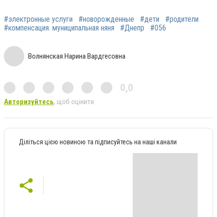
#электронные услуги
#новорожденные
#дети
#родители
#компенсация. муниципальная няня
#Днепр
#056
Волнянская Нарина Вардгесовна
0,0
Авторизуйтесь
, щоб оцінити
Діліться цією новиною та підписуйтесь на наші канали