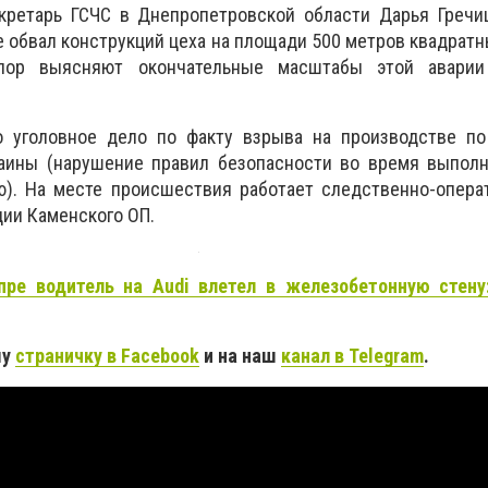
кретарь ГСЧС в Днепропетровской области Дарья Гречи
 обвал конструкций цеха на площади 500 метров квадратн
пор выясняют окончательные масштабы этой аварии
 уголовное дело по факту взрыва на производстве по 
раины (нарушение правил безопасности во время выполн
). На месте происшествия работает следственно-операт
ии Каменского ОП.
пре водитель на Audi влетел в железобетонную стену
шу
страничку в Facebook
и на наш
канал в Telegram
.