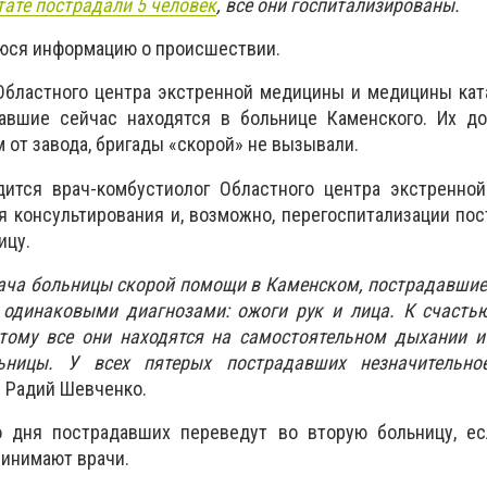
тате пострадали 5 человек
, все они госпитализированы.
юся информацию о происшествии.
Областного центра экстренной медицины и медицины кат
авшие сейчас находятся в больнице Каменского. Их до
 от завода, бригады «скорой» не вызывали.
ится врач-комбустиолог Областного центра экстренно
 консультирования и, возможно, перегоспитализации по
ицу.
ача больницы скорой помощи в Каменском, пострадавшие
с одинаковыми диагнозами: ожоги рук и лица. К счасть
этому все они находятся на самостоятельном дыхании и
ницы. У всех пятерых пострадавших незначительно
ал Радий Шевченко.
 дня пострадавших переведут во вторую больницу, ес
инимают врачи.