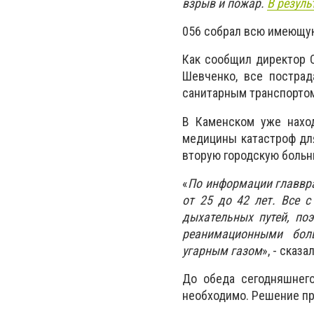
взрыв и пожар.
В резуль
056 собрал всю имеющу
Как сообщил директор 
Шевченко, все пострад
санитарным транспортом
В Каменском уже наход
медицины катастроф для
вторую городскую больн
«
По информации главвр
от 25 до 42 лет. Все 
дыхательных путей, по
реанимационными боль
угарным газом
», - сказ
До обеда сегодняшнего
необходимо. Решение пр