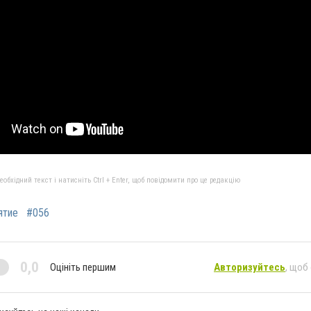
бхідний текст і натисніть Ctrl + Enter, щоб повідомити про це редакцію
ятие
#056
0,0
Оцініть першим
Авторизуйтесь
, щоб