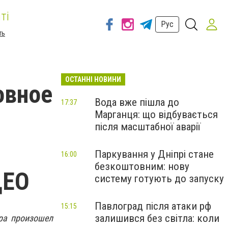
ті
Рус
ть
ОСТАННІ НОВИНИ
овное
Вода вже пішла до
17:37
Марганця: що відбувається
після масштабної аварії
Паркування у Дніпрі стане
16:00
безкоштовним: нову
ДЕО
систему готують до запуску
Павлоград після атаки рф
15:15
залишився без світла: коли
тра произошел