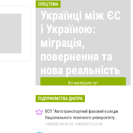
СПЕЦТЕМА
Українці між ЄС
і Україною:
міграція,
повернення та
нова реальність
Всі матеріали тут
ПІДПРИЄМСТВА ДНІПРА
ВСП "Автотранспортний фаховий коледж
Національного технічного університету
"Дніпровська політехніка"
+380(56)749-63-24, +380(66)712-25-38