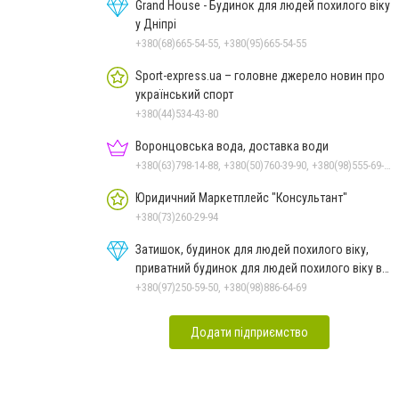
Grand House - Будинок для людей похилого віку
у Дніпрі
+380(68)665-54-55, +380(95)665-54-55
Sport-express.ua – головне джерело новин про
український спорт
+380(44)534-43-80
Воронцовська вода, доставка води
+380(63)798-14-88, +380(50)760-39-90, +380(98)555-69-44, +380(56)798-14-88
Юридичний Маркетплейс "Консультант"
+380(73)260-29-94
Затишок, будинок для людей похилого віку,
приватний будинок для людей похилого віку в
Дніпрі
+380(97)250-59-50, +380(98)886-64-69
Додати підприємство