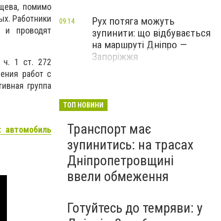
щева, помимо
ых. Работники
Рух потяга можуть
09:14
 и проводят
зупинити: що відбувається
на маршруті Дніпро —
Запоріжжя
ч. 1 ст. 272
ения работ с
ивная группа
ТОП НОВИНИ
Транспорт має
: автомобиль
зупинитись: на трасах
Дніпропетровщині
ввели обмеження
Готуйтесь до темряви: у