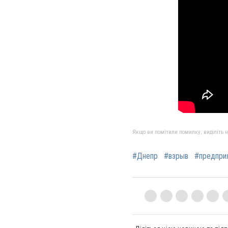
Якщо ви помітили помилку, виділіть нео
#Днепр
#взрыв
#предпри