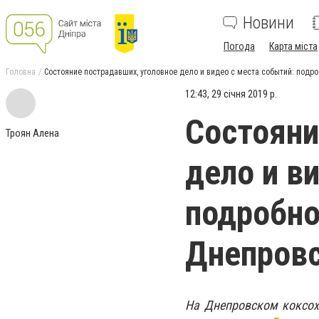
Новини
Погода
Карта міста
Головна
Состояние пострадавших, уголовное дело и видео с места событий: подр
12:43, 29 січня 2019 р.
Состояни
Троян Алена
дело и в
подробно
Днепровс
На Днепровском коксох