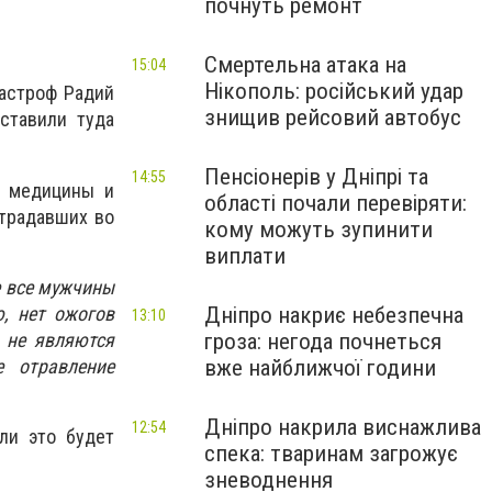
почнуть ремонт
Смертельна атака на
15:04
Нікополь: російський удар
астроф Радий
знищив рейсовий автобус
ставили туда
Пенсіонерів у Дніпрі та
14:55
й медицины и
області почали перевіряти:
страдавших во
кому можуть зупинити
виплати
 все мужчины
ю, нет ожогов
Дніпро накриє небезпечна
13:10
 не являются
гроза: негода почнеться
е отравление
вже найближчої години
Дніпро накрила виснажлива
12:54
ли это будет
спека: тваринам загрожує
зневоднення