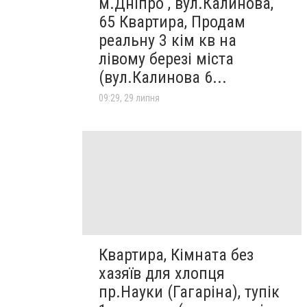
м.Дніпро , вул.Калинова,
65 Квартира, Продам
реальну 3 кім кв на
лівому березі міста
(вул.Калинова 6...
09:29, 29 липня
Квартира, Кімната без
хазяїв для хлопця
пр.Науки (Гагаріна), тупік