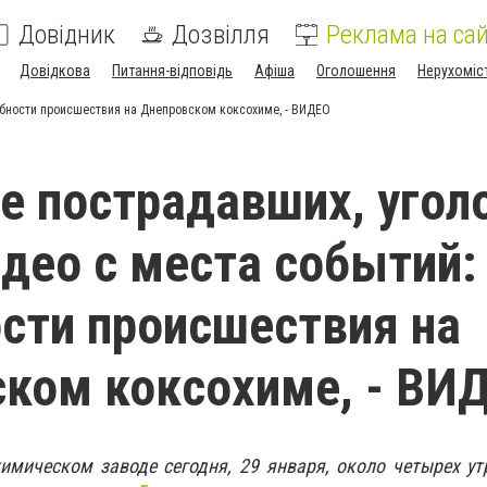
Довідник
Дозвілля
Реклама на сай
Довідкова
Питання-відповідь
Афіша
Оголошення
Нерухоміс
обности происшествия на Днепровском коксохиме, - ВИДЕО
е пострадавших, угол
идео с места событий:
сти происшествия на
ком коксохиме, - ВИ
имическом заводе сегодня, 29 января, около четырех у