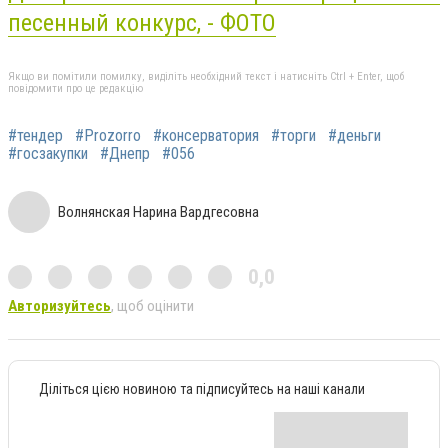
песенный конкурс, - ФОТО
Якщо ви помітили помилку, виділіть необхідний текст і натисніть Ctrl + Enter, щоб
повідомити про це редакцію
#тендер
#Рrozorro
#консерватория
#торги
#деньги
#госзакупки
#Днепр
#056
Волнянская Нарина Вардгесовна
0,0
Авторизуйтесь
, щоб оцінити
Діліться цією новиною та підписуйтесь на наші канали