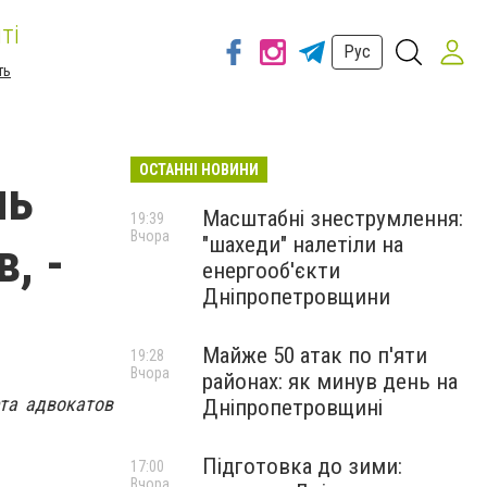
ті
Рус
ть
ОСТАННІ НОВИНИ
ль
Масштабні знеструмлення:
19:39
Вчора
"шахеди" налетіли на
, -
енергооб'єкти
Дніпропетровщини
Майже 50 атак по п'яти
19:28
Вчора
районах: як минув день на
ета адвокатов
Дніпропетровщині
Підготовка до зими:
17:00
Вчора