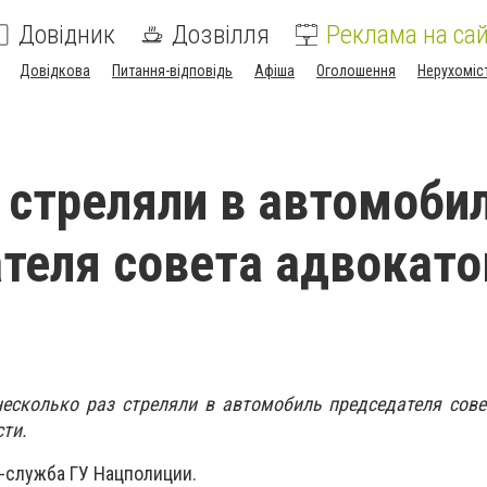
Довідник
Дозвілля
Реклама на сай
Довідкова
Питання-відповідь
Афіша
Оголошення
Нерухоміс
О
 стреляли в автомоби
теля совета адвокатов
несколько раз стреляли в автомобиль председателя сов
ти.
-служба ГУ Нацполиции.