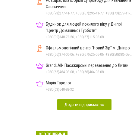
Postupai, платформа супроводу для навчання в
Словаччині
+380(73)277-41-77, +380(67)295-41-77, +380(73)277-41-77
Будинок для людей похилого віку у Дніпрі
"Центр Домашньої Турботи"
+380(99)348-72-56, +380(67)115-98-68
Офтальмологічний центр “Новий Зір” м. Дніпро
+380(56)374-06-06, +380(67)625-06-06, +380(50)386-06-06
GrandLAIN Пасажирські перевезення до Литви
+380(66)464-08-08, +380(68)464-08-08
Марія Таролог
+380(63)640-92-32
Додати підприємство
ОГОЛОШЕННЯ