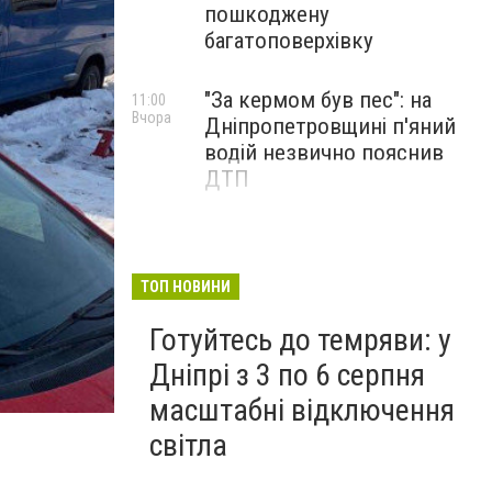
пошкоджену
багатоповерхівку
"За кермом був пес": на
11:00
Вчора
Дніпропетровщині п'яний
водій незвично пояснив
ДТП
ТОП НОВИНИ
Готуйтесь до темряви: у
Дніпрі з 3 по 6 серпня
масштабні відключення
світла