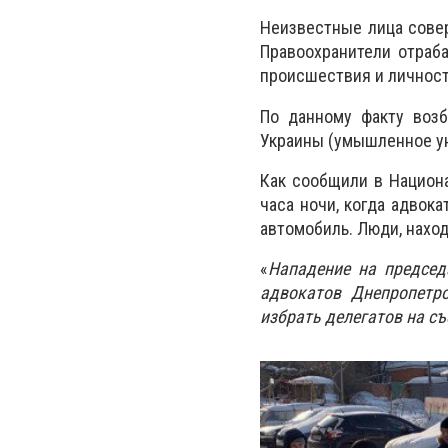
Неизвестные лица сове
Правоохранители отраб
происшествия и личнос
По данному факту возб
Украины (умышленное у
Как сообщили в Национ
часа ночи, когда адвок
автомобиль. Люди, нахо
«
Нападение на председ
адвокатов Днепропетр
избрать делегатов на с