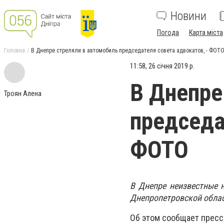
Новини
Погода
Карта міста
Головна
В Днепре стреляли в автомобиль председателя совета адвокатов, - ФОТ
11:58, 26 січня 2019 р.
В Днепре
Троян Алена
председа
ФОТО
В Днепре неизвестные 
Днепропетровской облас
Об этом сообщает пресс