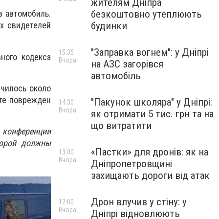
жителям Дніпра
безкоштовно утеплюють
в автомобиль.
будинки
х свидетелей
"Заправка вогнем": у Дніпрі
15:35
ного кодекса
Вчора
на АЗС загорівся
автомобіль
училось около
ате поврежден
"Пакунок школяра" у Дніпрі:
14:30
Вчора
як отримати 5 тис. грн та на
що витратити
 конференции
торой должны
«Пастки» для дронів: як на
13:00
Вчора
Дніпропетровщині
захищають дороги від атак
Дрон влучив у стіну: у
12:00
Вчора
Дніпрі відновлюють