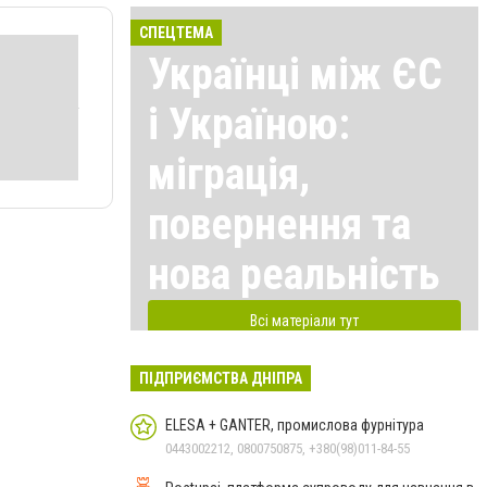
СПЕЦТЕМА
Українці між ЄС
і Україною:
міграція,
повернення та
нова реальність
Всі матеріали тут
ПІДПРИЄМСТВА ДНІПРА
ELESA + GANTER, промислова фурнітура
0443002212, 0800750875, +380(98)011-84-55