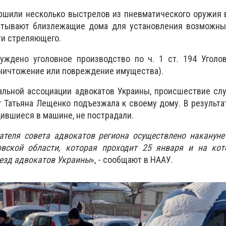
ршили несколько выстрелов из пневматического оружия 
атывают близлежащие дома для установления возможны
ти стреляющего.
уждено уголовное производство по ч. 1 ст. 194 Уголов
ничтожение или повреждение имущества).
альной ассоциации адвокатов Украины, происшествие сл
ат Татьяна Лещенко подъезжала к своему дому. В результ
дившиеся в машине, не пострадали.
ателя совета адвокатов региона осуществлено накануне
овской области, которая проходит 25 января и на ко
ъезд адвокатов Украины
», - сообщают в НААУ.