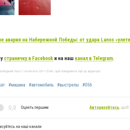
е авария на Набережной Победы: от удара Lanos «улетел
шу
страничку в Facebook
и на наш
канал в Telegram
.
бхідний текст і натисніть Ctrl + Enter, щоб повідомити про це редакцію
кат
#машина
#автомобиль
#выстрелы
#056
0,0
Оцініть першим
Авторизуйтесь
, щоб
исуйтесь на наші канали