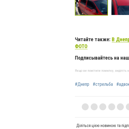
Читайте также:
В Днепр
ФОТО
Подписывайтесь на на
Якщо ви помітили помилку, виділіть нео
#Днепр
#стрельба
#адво
Діліться цією новиною та підп