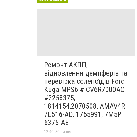
Ремонт АКПП,
відновлення демпферів та
перевірка соленоїдів Ford
Kuga MPS6 # CV6R7000AC
#2258375,
1814154,2070508, AMAV4R
7L516-AD, 1765991, 7M5P
6375-AE
12:00, 30 липня