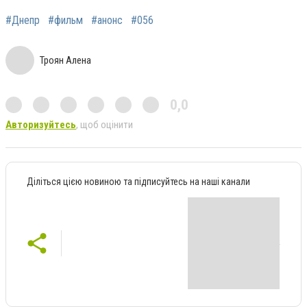
#Днепр
#фильм
#анонс
#056
Троян Алена
0,0
Авторизуйтесь
, щоб оцінити
Діліться цією новиною та підписуйтесь на наші канали