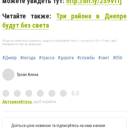
можете увидеть тут:
http://bit.ly/2S9Vt1j
Читайте также:
Три района в Днепре
будут без света
Якщо ви помітили помилку, виділіть необхідний текст і натисніть Ctrl + Enter, щоб
повідомити про це редакцію
#Днепр
#погода
#трасса
#дороги
#службы
#свет
#056
Троян Алена
0,0
Авторизуйтесь
, щоб оцінити
Діліться цією новиною та підписуйтесь на наші канали