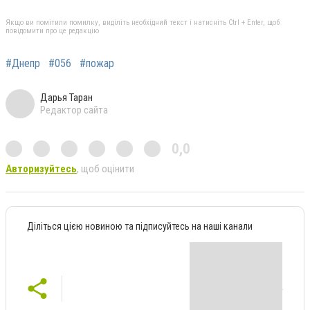
Якщо ви помітили помилку, виділіть необхідний текст і натисніть Ctrl + Enter, щоб
повідомити про це редакцію
#Днепр
#056
#пожар
Дарья Таран
Редактор сайта
0,0
Авторизуйтесь
, щоб оцінити
Діліться цією новиною та підписуйтесь на наші канали