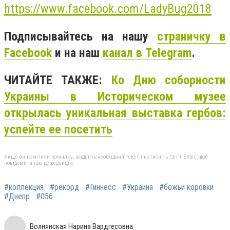
https://www.facebook.com/LadyBug2018
Подписывайтесь на нашу
страничку в
Facebook
и на наш
канал в Telegram
.
ЧИТАЙТЕ ТАКЖЕ:
Ко Дню соборности
Украины в Историческом музее
открылась уникальная выставка гербов:
успейте ее посетить
Якщо ви помітили помилку, виділіть необхідний текст і натисніть Ctrl + Enter, щоб
повідомити про це редакцію
#коллекция
#рекорд
#Гиннесс
#Украина
#божьи коровки
#Днепр
#056
Волнянская Нарина Вардгесовна