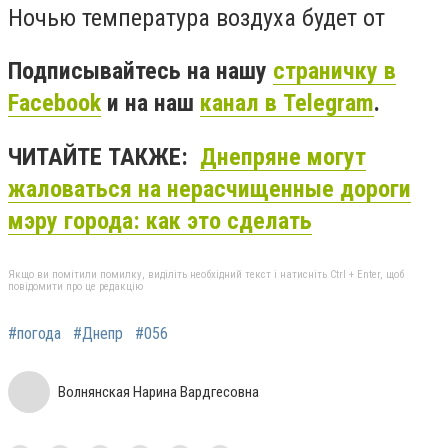
Ночью температура воздуха будет от
Подписывайтесь на нашу
страничку в
Facebook
и на наш
канал в Telegram
.
ЧИТАЙТЕ ТАКЖЕ:
Днепряне могут
жаловаться на нерасчищенные дороги
мэру города: как это сделать
Якщо ви помітили помилку, виділіть необхідний текст і натисніть Ctrl + Enter, щоб
повідомити про це редакцію
#погода
#Днепр
#056
Волнянская Нарина Вардгесовна