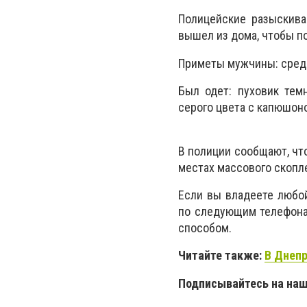
Полицейские разыскива
вышел из дома, чтобы по
Приметы мужчины: средн
Был одет: пуховик тем
серого цвета с капюшоно
В полиции сообщают, чт
местах массового скопл
Если вы владеете любо
по следующим телефонам
способом.
Читайте также:
В Днепр
Подписывайтесь на на