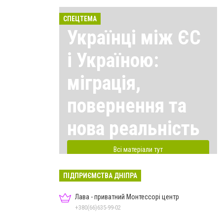
СПЕЦТЕМА
Українці між ЄС
і Україною:
міграція,
повернення та
нова реальність
Всі матеріали тут
ПІДПРИЄМСТВА ДНІПРА
Лава - приватний Монтессорі центр
+380(66)635-99-02