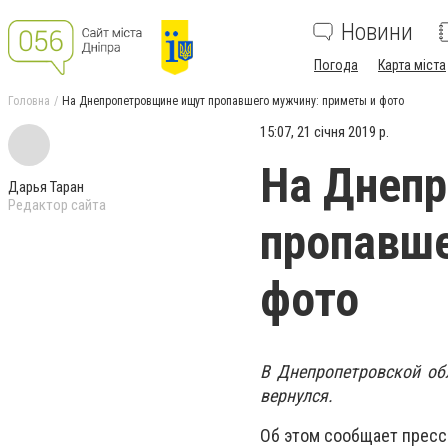
Новини
Погода
Карта міста
Головна
На Днепропетровщине ищут пропавшего мужчину: приметы и фото
15:07, 21 січня 2019 р.
На Днеп
Дарья Таран
Редактор сайта
пропавше
фото
В Днепропетровской об
вернулся.
Об этом сообщает пресс