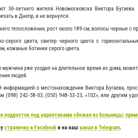
ют 36-летнего жителя Новомосковска Виктора Бугаева. 
ехать в Днепр, и не вернулся.
его телосложения, рост около 189 см, волосы черные с п
но-серого цвета, свитер черного цвета с горизонтальн
м, кожаные ботинки серого цвета.
о мужчина уже уходил на длительное время из дома, может
ения людей.
й информацией о местонахождении Виктора Бугаева, про
 (098) 242-58-03, (050) 948-53-23, «102», или другим уд
е подросток под наркотиками сбежал из больницы: прим
шу
страничку в Facebook
и на наш
канал в Telegram
.