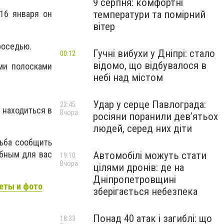
9 серпня: комфортні
температури та помірний
16 января он
вітер
роседью.
Гучні вибухи у Дніпрі: стало
00:12
відомо, що відбувалося в
ыми полосками
небі над містом
Удар у серце Павлограда:
22:45
 находиться в
Вчора
росіяни поранили дев’ятьох
людей, серед них діти
сьба сообщить
обным для вас
Автомобілі можуть стати
19:10
Вчора
цілями дронів: де на
Дніпропетровщині
еты и фото
зберігається небезпека
Понад 40 атак і загиблі: що
18:33