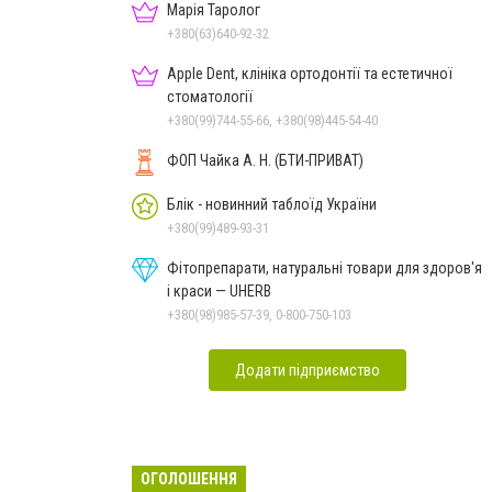
Марія Таролог
+380(63)640-92-32
Apple Dent, клініка ортодонтії та естетичної
стоматології
+380(99)744-55-66, +380(98)445-54-40
ФОП Чайка А. Н. (БТИ-ПРИВАТ)
Блік - новинний таблоїд України
+380(99)489-93-31
Фітопрепарати, натуральні товари для здоров'я
і краси — UHERB
+380(98)985-57-39, 0-800-750-103
Додати підприємство
ОГОЛОШЕННЯ