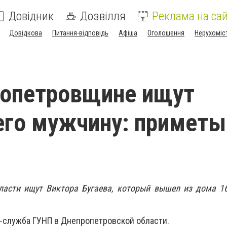
Довідник
Дозвілля
Реклама на сай
Довідкова
Питання-відповідь
Афіша
Оголошення
Нерухоміс
ропетровщине ищут
го мужчину: приметы
ласти ищут Виктора Бугаева, который вышел из дома 16
-служба ГУНП в Днепропетровской области.