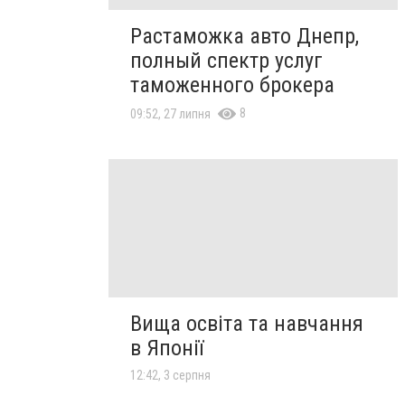
Растаможка авто Днепр,
полный спектр услуг
таможенного брокера
8
09:52, 27 липня
Вища освіта та навчання
в Японії
12:42, 3 серпня