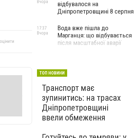
Вчора
відбувалося на
Дніпропетровщині 8 серпня
Вода вже пішла до
17:37
Вчора
Марганця: що відбувається
 оцінити
після масштабної аварії
ТОП НОВИНИ
Транспорт має
зупинитись: на трасах
Дніпропетровщині
ввели обмеження
Готуйтесь до темряви: у