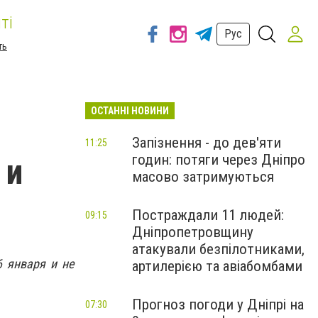
ті
Рус
ть
ОСТАННІ НОВИНИ
Запізнення - до дев'яти
11:25
годин: потяги через Дніпро
 и
масово затримуються
Постраждали 11 людей:
09:15
Дніпропетровщину
атакували безпілотниками,
 января и не
артилерією та авіабомбами
Прогноз погоди у Дніпрі на
07:30