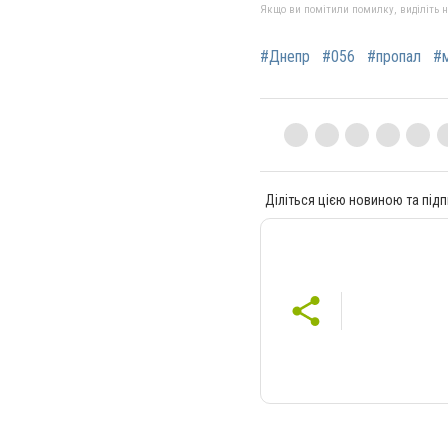
Якщо ви помітили помилку, виділіть нео
#Днепр
#056
#пропал
#
Діліться цією новиною та підп