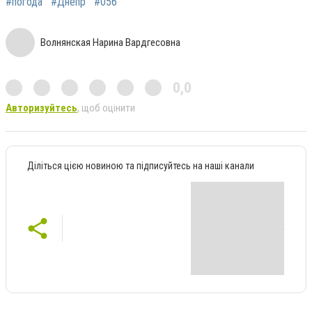
#погода
#Днепр
#056
Волнянская Нарина Вардгесовна
0,0
Авторизуйтесь
, щоб оцінити
Діліться цією новиною та підписуйтесь на наші канали