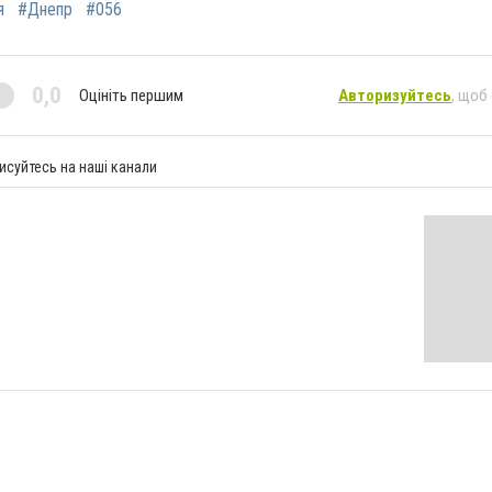
я
#Днепр
#056
0,0
Оцініть першим
Авторизуйтесь
, щоб
исуйтесь на наші канали