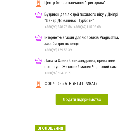
Центр бізнес-навчання "Григорєва"
Будинок для людей похилого віку у Дніпрі
"Центр Домашньої Турботи"
+380(99)348-72-56, +380(67)115-98-68
Інтернет-магазин для чоловіків Viagrushka,
засоби для потенції
+380(98)159-52-39
Лопата Олена Олександрівна, приватний
нотаріус - Житловий масив Червоний камінь
+380(97)504-06-73
ФОП Чайка А. Н. (БТИ-ПРИВАТ)
Додати підприємство
ОГОЛОШЕННЯ