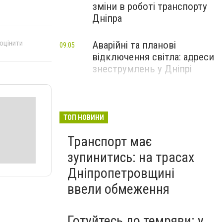
зміни в роботі транспорту
Дніпра
 оцінити
Аварійні та планові
09:05
відключення світла: адреси
знеструмлень у Дніпрі
ТОП НОВИНИ
Транспорт має
зупинитись: на трасах
Дніпропетровщині
ввели обмеження
Готуйтесь до темряви: у