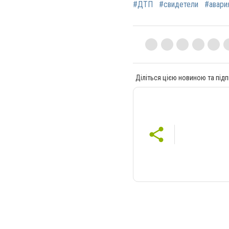
#ДТП
#свидетели
#авари
Діліться цією новиною та підп