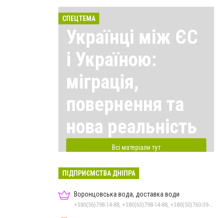
СПЕЦТЕМА
Українці між ЄС
і Україною:
міграція,
повернення та
нова реальність
Всі матеріали тут
ПІДПРИЄМСТВА ДНІПРА
Воронцовська вода, доставка води
+380(56)798-14-88, +380(63)798-14-88, +380(50)760-39-90, +380(98)555-69-44