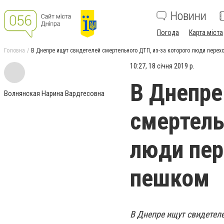
Новини
Погода
Карта міста
Головна
В Днепре ищут свидетелей смертельного ДТП, из-за которого люди пере
10:27, 18 січня 2019 р.
В Днепре
Волнянская Нарина Вардгесовна
смертель
люди пер
пешком
В Днепре ищут свидетеле