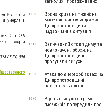
загиблих і постраждалих
Водна криза на тижні: на
gen Passat» и
13:00
магістральному водогоні
а и умерла в
Дніпропетровщини -
надзвичайна ситуація
 ч. 2 ст. 286
ии транспорта
Величезний стовп диму та
12:13
невизначена зброя: на
Дніпропетровщині
76 05 34, 096
пролунали вибухи
бщественного
Атака по енергооб'єктах: на
11:00
Дніпропетровщині
повертають світло
Вдень скасують трамваї:
10:30
пасажирів попередили про