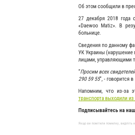
Об этом сообщили в пре
27 декабря 2018 года 
«Daewoo Matiz». В рез
больнице.
Сведения по данному фа
УК Украины (нарушение 
лицами, управляющими 
“
Просим всех свидетелей
290 59 55
”, -
говорится в
Напомним, что из-за 
транспорта выходили из
Подписывайтесь на на
Якщо ви помітили помилку, виділіть нео