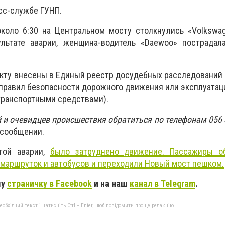
сс-службе ГУНП.
около 6:30 на Центральном мосту столкнулись «Volkswa
ультате аварии, женщина-водитель «Daewoo» пострадал
кту внесены в Единый реестр досудебных расследований по
правил безопасности дорожного движения или эксплуатац
транспортными средствами).
 и очевидцев происшествия обратиться по телефонам 056 3
 сообщении
.
этой аварии,
было затруднено движение. Пассажиры о
 маршруток и автобусов и переходили Новый мост пешком.
шу
страничку в Facebook
и на наш
канал в Telegram
.
бхідний текст і натисніть Ctrl + Enter, щоб повідомити про це редакцію