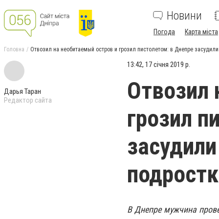
Новини
Погода
Карта міста
Головна
Отвозил на необитаемый остров и грозил пистолетом: в Днепре засудил
13:42, 17 січня 2019 р.
Отвозил 
Дарья Таран
Редактор сайта
грозил п
засудили
подростк
В Днепре мужчина прове