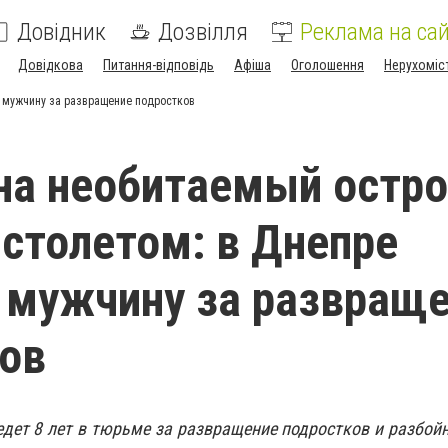
Довідник
Дозвілля
Реклама на сай
Довідкова
Питання-відповідь
Афіша
Оголошення
Нерухоміс
и мужчину за развращение подростков
на необитаемый остро
истолетом: в Днепре
 мужчину за развращ
ов
дет 8 лет в тюрьме за развращение подростков и разбой