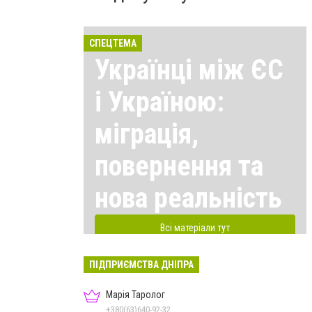
СПЕЦТЕМА
Українці між ЄС
і Україною:
міграція,
повернення та
нова реальність
Всі матеріали тут
ПІДПРИЄМСТВА ДНІПРА
Марія Таролог
+380(63)640-92-32