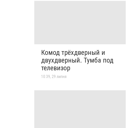
Комод трёхдверный и
двухдверный. Тумба под
телевизор
10:39, 29 липня