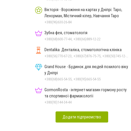
Вікторія - Ворожіння на картах у Дніпрі: Таро,
Ленорман, Містичний кіпер, Навчання Таро
+380(96)630-26-84
Зубна фея, стоматологія
+380(68)600-77-44, +380(66)889-12-22
Dentalika. Денталіка, стоматологічна клініка
+380(56)770-67-23, +380(67)876-75-75, +380(50)745-12-45, +380(73)730-17-17
Grand House - Будинок для людей похилого віку
у Дніпрі
+380(68)665-54-55, +380(95)665-54-55
GormonRosta - інтернет-магазин гормону росту
та спортивної фармакології
+380(93)144-34-44
Додати підприємство