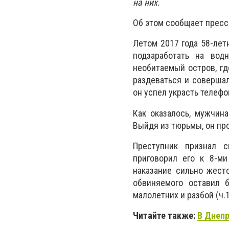
на них.
Об этом сообщает пресс
Летом 2017 года 58-лет
подзаработать на вод
необитаемый остров, гд
раздеваться и совершал
он успел украсть телефо
Как оказалось, мужчин
Выйдя из тюрьмы, он пр
Преступник признал 
приговорил его к 8-м
наказание сильно жест
обвиняемого оставил 
малолетних и
разбой (ч.1
Читайте также:
В Днепр