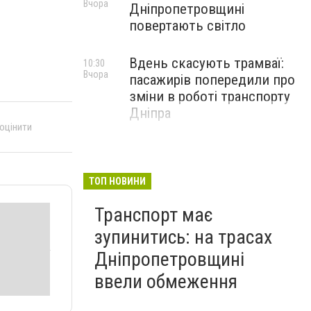
Вчора
Дніпропетровщині
повертають світло
Вдень скасують трамваї:
10:30
Вчора
пасажирів попередили про
зміни в роботі транспорту
Дніпра
 оцінити
ТОП НОВИНИ
Транспорт має
зупинитись: на трасах
Дніпропетровщині
ввели обмеження