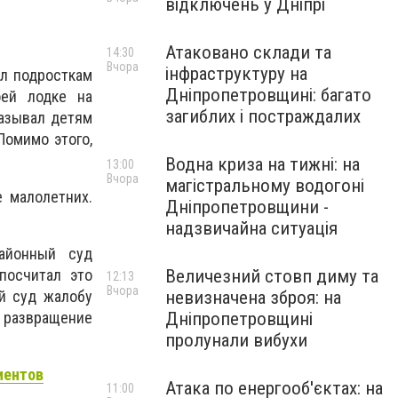
відключень у Дніпрі
Атаковано склади та
14:30
Вчора
інфраструктуру на
ал подросткам
Дніпропетровщині: багато
оей лодке на
загиблих і постраждалих
казывал детям
Помимо этого,
Водна криза на тижні: на
13:00
Вчора
магістральному водогоні
 малолетних.
Дніпропетровщини -
надзвичайна ситуація
айонный суд
посчитал это
Величезний стовп диму та
12:13
Вчора
й суд жалобу
невизначена зброя: на
 развращение
Дніпропетровщині
пролунали вибухи
иентов
Атака по енергооб'єктах: на
11:00