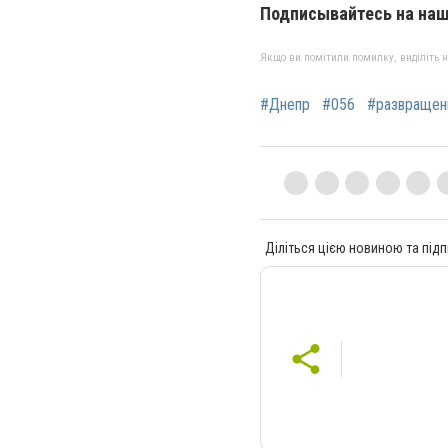
Подписывайтесь на на
Якщо ви помітили помилку, виділіть нео
#Днепр
#056
#развращен
Діліться цією новиною та підп