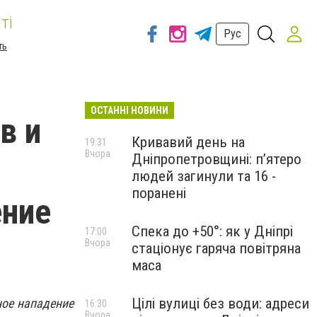
ті
Рус
ть
ОСТАННІ НОВИНИ
в и
Кривавий день на
19:31
Вчора
Дніпропетровщині: п’ятеро
людей загинули та 16 -
поранені
ение
Спека до +50°: як у Дніпрі
17:00
Вчора
стаціонує гаряча повітряна
маса
Цілі вулиці без води: адреси
ное нападение
16:30
Вчора