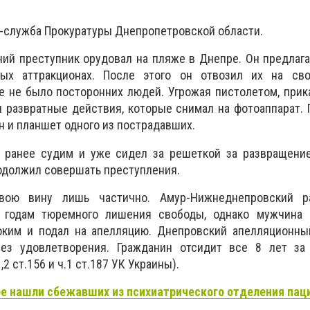
-служба Прокуратуры Днепропетровской области.
ний преступник орудовал на пляже в Днепре. Он предлаг
ных аттракционах. После этого он отвозил их на св
е не было посторонних людей. Угрожая пистолетом, при
 развратные действия, которые снимал на фотоаппарат. 
н и планшет одного из пострадавших.
а ранее судим и уже сидел за решеткой за развращение
одолжил совершать преступления.
свою вину лишь частично. Амур-Нижнеднепровский р
и годам тюремного лишения свободы, однако мужчина 
оким и подал на апелляцию. Днепровский апелляционны
без удовлетворения. Гражданин отсидит все 8 лет за
,2 ст.156 и ч.1 ст.187 УК Украины).
е нашли сбежавших из психиатрического отделения пац