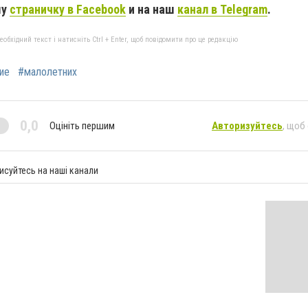
шу
страничку в Facebook
и на наш
канал в Telegram
.
бхідний текст і натисніть Ctrl + Enter, щоб повідомити про це редакцію
ие
#малолетних
0,0
Оцініть першим
Авторизуйтесь
, щоб
исуйтесь на наші канали