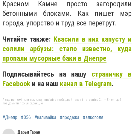
Красном Камне просто загородили
бетонными блоками. Как пишет мэр
города, упорство и труд все перетрут.
Читайте также:
Квасили в них капусту и
солили арбузы: стало известно, куда
пропали мусорные баки в Днепре
Подписывайтесь на нашу
страничку в
Facebook
и на наш
канал в Telegram
.
Якщо ви помітили помилку, виділіть необхідний текст і натисніть Ctrl + Enter, щоб
повідомити про це редакцію
#Днепр
#056
#наливайка
#продажа
#алкоголя
Дарья Таран