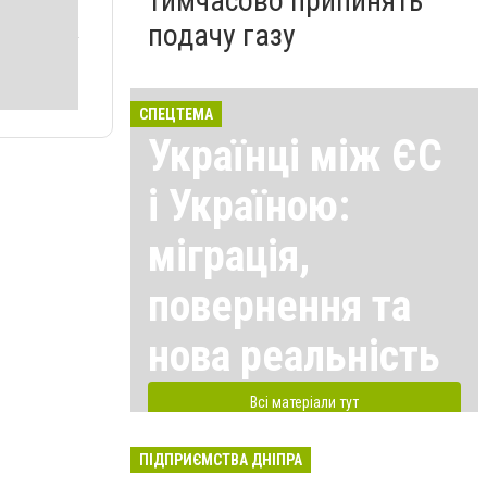
тимчасово припинять
подачу газу
СПЕЦТЕМА
Українці між ЄС
і Україною:
міграція,
повернення та
нова реальність
Всі матеріали тут
ПІДПРИЄМСТВА ДНІПРА