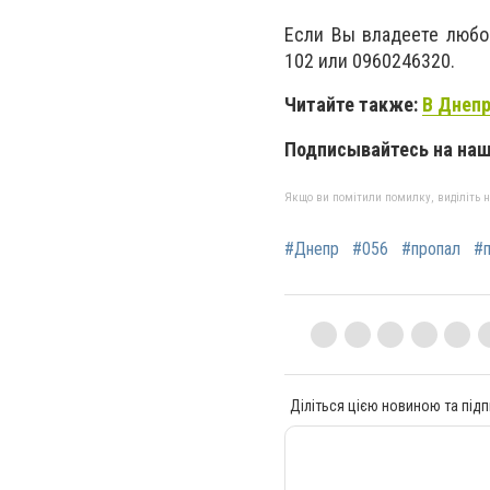
Если Вы владеете любо
102 или 0960246320.
Читайте также:
В Днепр
Подписывайтесь на на
Якщо ви помітили помилку, виділіть нео
#Днепр
#056
#пропал
#
Діліться цією новиною та підп