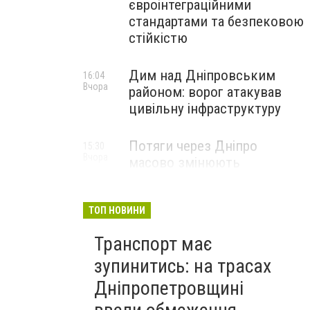
євроінтеграційними
стандартами та безпековою
стійкістю
Дим над Дніпровським
16:04
Вчора
районом: ворог атакував
цивільну інфраструктуру
Потяги через Дніпро
15:30
Вчора
масово змінюють
маршрути: що сталося
ТОП НОВИНИ
Транспорт має
зупинитись: на трасах
Дніпропетровщині