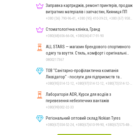
Заправка картриджів, ремонт принтерів, продаж
витратних матеріалів і запчастин, Кияниця ПП
+380 (56) 790-96-41, +380 (95) 410-39-23, +380 (67) 958-57-92, +380 (93) 959-20-92
Стоматологічна клініка, Гранд
+380(68)656-66-06, +380(66)417-91-90
ALL STARS — магазин брендового спортивного
одягу та взуття. Стиль, комфорт і оригінальні
моделі
0800217367
ТОВ "Санітарно-профілактична компанія
Ліквідатор" - послуги для підприємств та
населення
+380(95)514-12-12, +380(97)514-12-12, +380(73)514-12-12
Лабораторія ADR, Курси для водіїв з
перевезення небезпечних вантажів
+380(99)002-32-33
Регіональний оптовий склад Nokian Tyres
+380(67)554-52-24, +380(67)610-99-90, +380(67)575-48-22