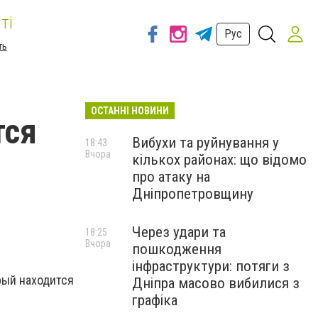
ті
Рус
ть
ОСТАННІ НОВИНИ
тся
Вибухи та руйнування у
18:43
Вчора
кількох районах: що відомо
про атаку на
Дніпропетровщину
Через удари та
18:25
Вчора
пошкодження
інфраструктури: потяги з
рый находится
Дніпра масово вибилися з
графіка