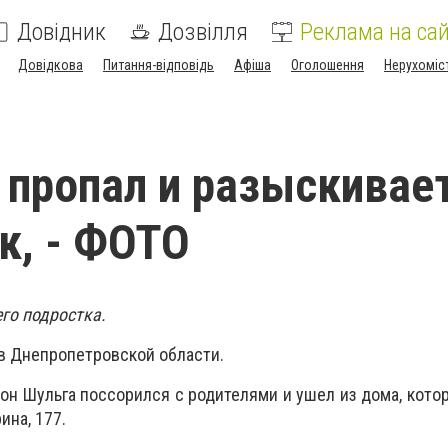
Довідник
Дозвілля
Реклама на сай
Довідкова
Питання-відповідь
Афіша
Оголошення
Нерухоміс
 пропал и разыскивае
к, - ФОТО
го подростка.
в Днепропетровской области.
тон Шульга поссорился с родителями и ушел из дома, кото
ина, 177.