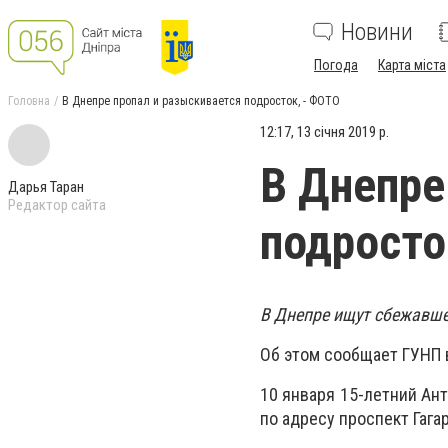
Новини
Погода
Карта міста
Головна
В Днепре пропал и разыскивается подросток, - ФОТО
12:17, 13 січня 2019 р.
В Днепре
Дарья Таран
Редактор сайта
подросто
В Днепре ищут сбежавше
Об этом сообщает ГУНП 
10 января 15-летний Ан
по адресу проспект Гагар