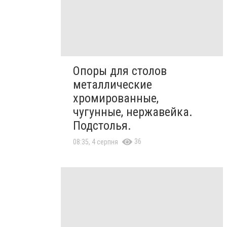
Опоры для столов
металлические
хромированные,
чугунные, нержавейка.
Подстолья.
36
08:35, 4 серпня