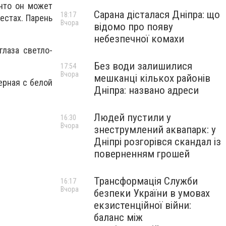
 что он может
Сарана дісталася Дніпра: що
18:17
естах. Парень
Вчора
відомо про появу
небезпечної комахи
глаза светло-
Без води залишилися
17:54
Вчора
мешканці кількох районів
ерная с белой
Дніпра: названо адреси
Людей пустили у
16:30
Вчора
знеструмлений аквапарк: у
Дніпрі розгорівся скандал із
поверненням грошей
Трансформація Служби
16:17
Вчора
безпеки України в умовах
екзистенційної війни:
баланс між