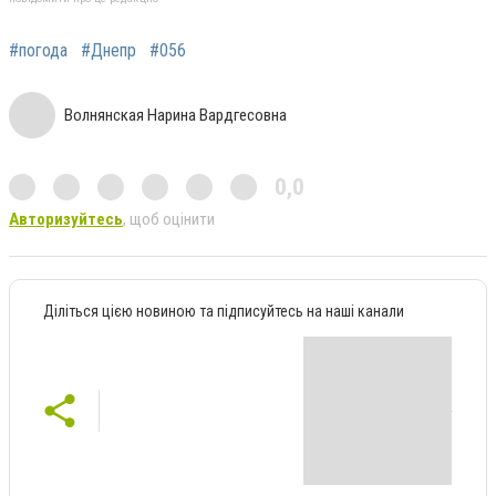
#погода
#Днепр
#056
Волнянская Нарина Вардгесовна
0,0
Авторизуйтесь
, щоб оцінити
Діліться цією новиною та підписуйтесь на наші канали