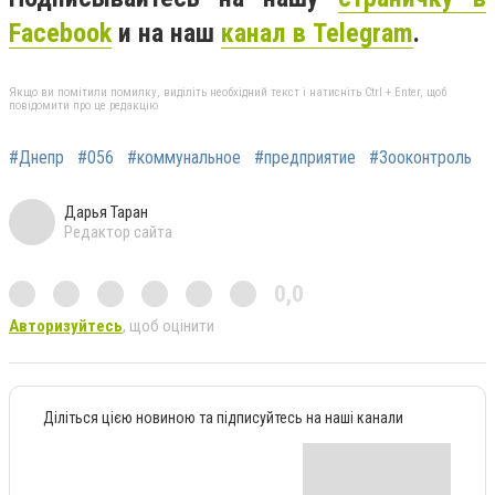
Facebook
и на наш
канал в Telegram
.
Якщо ви помітили помилку, виділіть необхідний текст і натисніть Ctrl + Enter, щоб
повідомити про це редакцію
#Днепр
#056
#коммунальное
#предприятие
#Зооконтроль
Дарья Таран
Редактор сайта
0,0
Авторизуйтесь
, щоб оцінити
Діліться цією новиною та підписуйтесь на наші канали