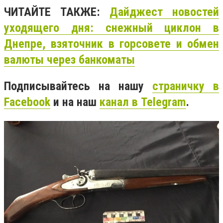
ЧИТАЙТЕ ТАКЖЕ:
Дайджест новостей
уходящего дня: снежный циклон в
Днепре, взяточник в горсовете и обмен
валюты через банкоматы
Подписывайтесь на нашу
страничку в
Facebook
и на наш
канал в Telegram
.