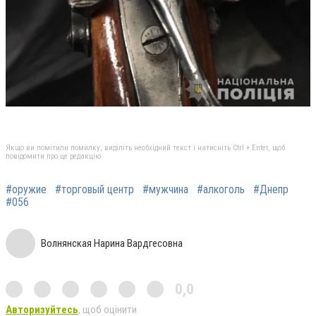
Якщо ви помітили помилку, виділіть необхідний текст і натисніть Ctrl + Enter, щоб
повідомити про це редакцію
#оружие
#торговый центр
#мужчина
#алкоголь
#Днепр
#056
Волнянская Нарина Вардгесовна
0,0
Авторизуйтесь
, щоб оцінити