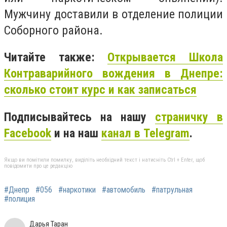
Мужчину доставили в отделение полиции
Соборного района.
Читайте также:
Открывается Школа
Контраварийного вождения в Днепре:
сколько стоит курс и как записаться
Подписывайтесь на нашу
страничку в
Facebook
и на наш
канал в Telegram
.
Якщо ви помітили помилку, виділіть необхідний текст і натисніть Ctrl + Enter, щоб
повідомити про це редакцію
#Днепр
#056
#наркотики
#автомобиль
#патрульная
#полиция
Дарья Таран