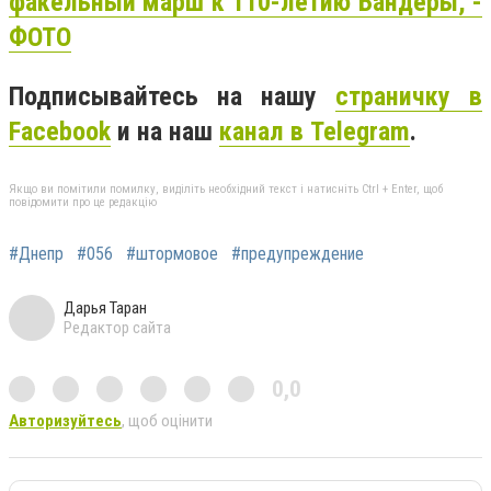
факельный марш к 110-летию Бандеры, -
ФОТО
Подписывайтесь на нашу
страничку в
Facebook
и на наш
канал в Telegram
.
Якщо ви помітили помилку, виділіть необхідний текст і натисніть Ctrl + Enter, щоб
повідомити про це редакцію
#Днепр
#056
#штормовое
#предупреждение
Дарья Таран
Редактор сайта
0,0
Авторизуйтесь
, щоб оцінити