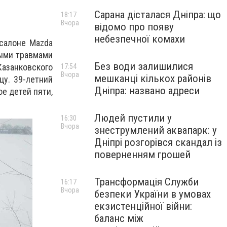
Сарана дісталася Дніпра: що
18:17
Вчора
відомо про появу
небезпечної комахи
 салоне Mazda
ными травмами
Без води залишилися
Казанковского
17:54
Вчора
мешканці кількох районів
цу. 39-летний
Дніпра: названо адреси
ое детей пяти,
Людей пустили у
16:30
Вчора
знеструмлений аквапарк: у
Дніпрі розгорівся скандал із
поверненням грошей
Трансформація Служби
16:17
Вчора
безпеки України в умовах
екзистенційної війни:
баланс між