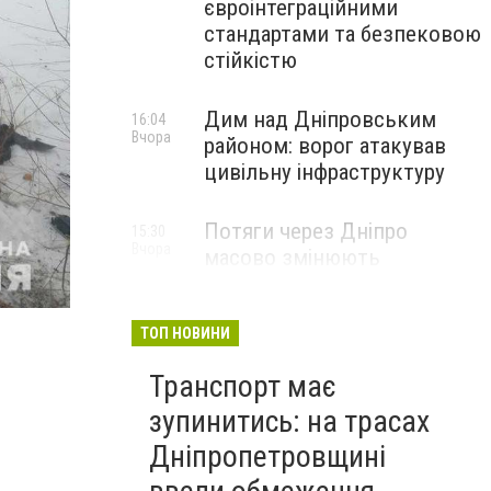
євроінтеграційними
стандартами та безпековою
стійкістю
Дим над Дніпровським
16:04
Вчора
районом: ворог атакував
цивільну інфраструктуру
Потяги через Дніпро
15:30
Вчора
масово змінюють
маршрути: що сталося
ТОП НОВИНИ
Транспорт має
зупинитись: на трасах
Дніпропетровщині