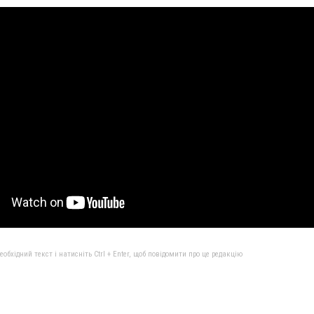
бхідний текст і натисніть Ctrl + Enter, щоб повідомити про це редакцію