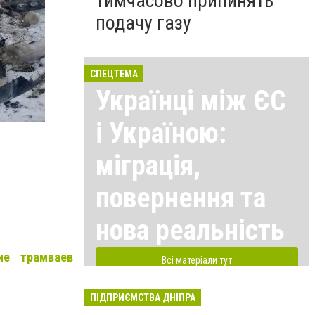
тимчасово припинять
подачу газу
СПЕЦТЕМА
Українці між ЄС
і Україною:
міграція,
повернення та
нова реальність
ие трамваев
Всі матеріали тут
ПІДПРИЄМСТВА ДНІПРА