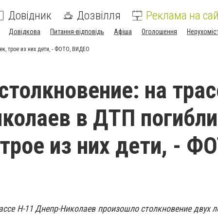
Довідник
Дозвілля
Реклама на сай
Довідкова
Питання-відповідь
Афіша
Оголошення
Нерухоміс
к, трое из них дети, - ФОТО, ВИДЕО
столкновение: на трас
колаев в ДТП погибли
трое из них дети, - Ф
рассе Н-11 Днепр-Николаев произошло столкновение двух л