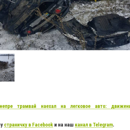
непре трамвай наехал на легковое авто: движен
шу
страничку в Facebook
и на наш
канал в Telegram
.