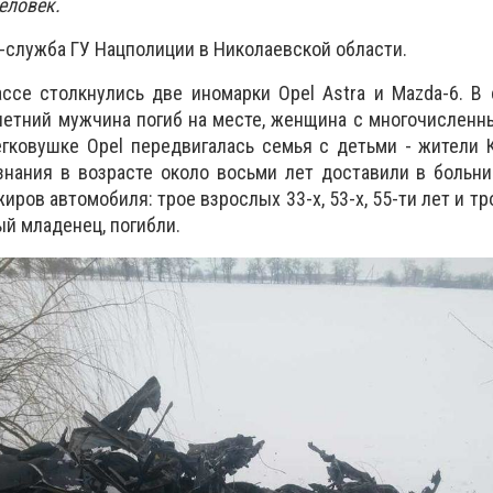
человек.
-служба ГУ Нацполиции в Николаевской области.
ассе столкнулись две иномарки Opel Astra и Mazda-6. В
-летний мужчина погиб на месте, женщина с многочислен
егковушке Opel передвигалась семья с детьми - жители 
знания в возрасте около восьми лет доставили в больни
иров автомобиля: трое взрослых 33-х, 53-х, 55-ти лет и тр
ый младенец, погибли.