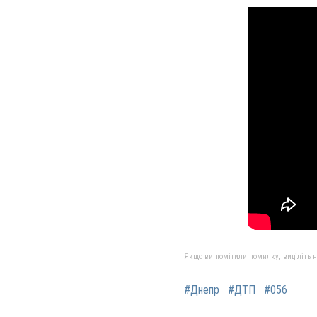
Якщо ви помітили помилку, виділіть нео
#Днепр
#ДТП
#056