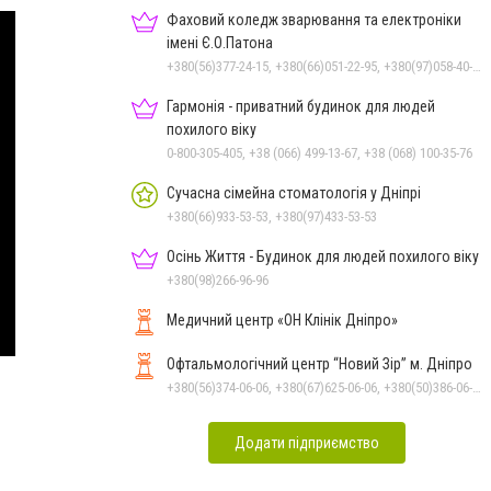
Фаховий коледж зварювання та електроніки
імені Є.О.Патона
+380(56)377-24-15, +380(66)051-22-95, +380(97)058-40-73, +380(56)746-21-59
Гармонія - приватний будинок для людей
похилого віку
0-800-305-405, +38 (066) 499-13-67, +38 (068) 100-35-76
Сучасна сімейна стоматологія у Дніпрі
+380(66)933-53-53, +380(97)433-53-53
Осінь Життя - Будинок для людей похилого віку
+380(98)266-96-96
Медичний центр «ОН Клінік Дніпро»
Офтальмологічний центр “Новий Зір” м. Дніпро
+380(56)374-06-06, +380(67)625-06-06, +380(50)386-06-06
Додати підприємство