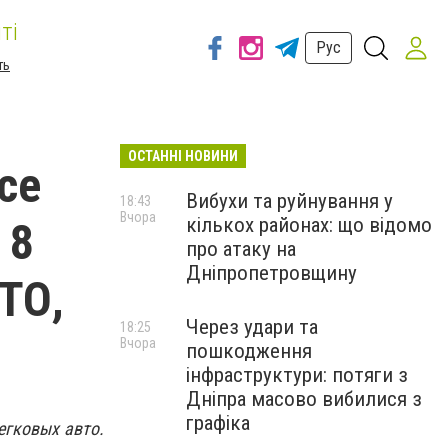
ті
Рус
ть
ОСТАННІ НОВИНИ
се
Вибухи та руйнування у
18:43
Вчора
кількох районах: що відомо
 8
про атаку на
Дніпропетровщину
ОТО,
Через удари та
18:25
Вчора
пошкодження
інфраструктури: потяги з
Дніпра масово вибилися з
графіка
егковых авто.