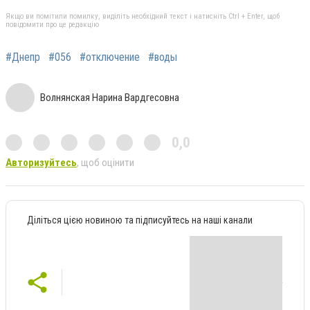
Якщо ви помітили помилку, виділіть необхідний текст і натисніть Ctrl + Enter, щоб
повідомити про це редакцію
#Днепр
#056
#отключение
#воды
Волнянская Нарина Вардгесовна
0,0
Авторизуйтесь
, щоб оцінити
Діліться цією новиною та підписуйтесь на наші канали