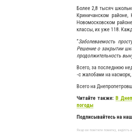
Более 2,8 тысяч школьн
Криничанском районе, 
Новомосковском районе
классы, их уже 118. Каж
“
Заболеваемость прост
Решение о закрытии шк
продолжительность вын
Всего, за последнюю н
-с жалобами на насморк,
Всего на Днепропетровщи
Читайте также:
В Днеп
погоды
Подписывайтесь на на
Якщо ви помітили помилку, виділіть нео