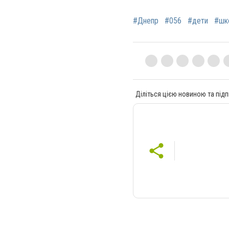
#Днепр
#056
#дети
#шк
Діліться цією новиною та підп