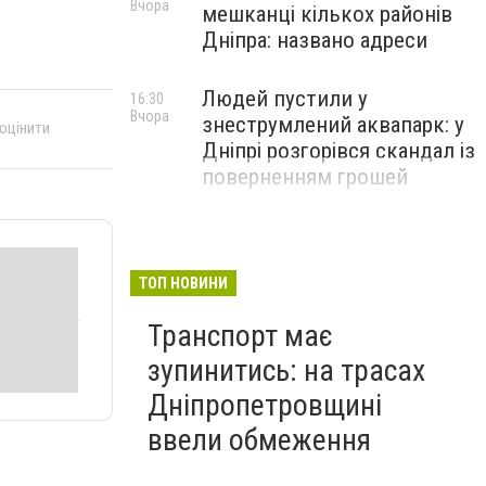
Вчора
мешканці кількох районів
Дніпра: названо адреси
Людей пустили у
16:30
Вчора
знеструмлений аквапарк: у
 оцінити
Дніпрі розгорівся скандал із
поверненням грошей
ТОП НОВИНИ
Транспорт має
зупинитись: на трасах
Дніпропетровщині
ввели обмеження