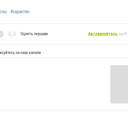
олы
#карантин
0,0
Оцініть першим
Авторизуйтесь
, щоб
исуйтесь на наші канали