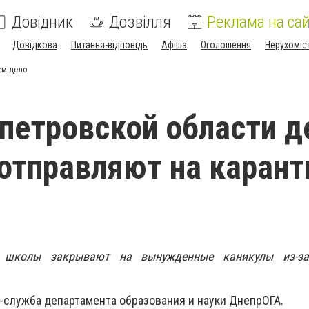
Довідник
Дозвілля
Реклама на сай
Довідкова
Питання-відповідь
Афіша
Оголошення
Нерухоміс
ем дело
петровской области д
отправляют на каранти
 школы закрывают на вынужденные каникулы из-за
-служба департамента образования и науки ДнепрОГА.