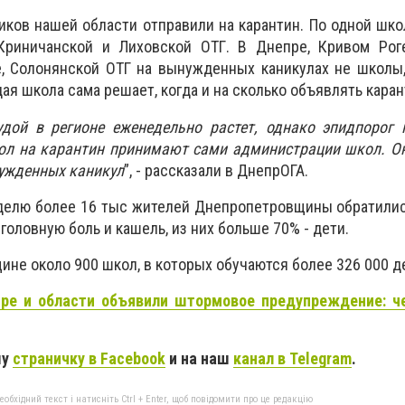
иков нашей области отправили на карантин. По одной шк
Криничанской и Лиховской ОТГ. В Днепре, Кривом Роге
, Солонянской ОТГ на вынужденных каникулах не школы,
дая школа сама решает, когда и на сколько объявлять кара
удой в регионе еженедельно растет, однако эпидпорог 
ол на карантин принимают сами администрации школ. Он
ужденных каникул
”, - рассказали в ДнепрОГА.
еделю более 16 тыс жителей Днепропетровщины обратили
 головную боль и кашель, из них больше 70% - дети.
не около 900 школ, в которых обучаются более 326 000 д
ре и области объявили штормовое предупреждение: ч
шу
страничку в Facebook
и на наш
канал в Telegram
.
бхідний текст і натисніть Ctrl + Enter, щоб повідомити про це редакцію