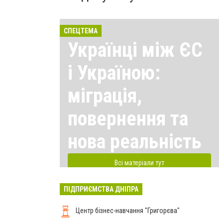
СПЕЦТЕМА
Українці між ЄС
і Україною:
міграція,
повернення та
нова реальність
Всі матеріали тут
ПІДПРИЄМСТВА ДНІПРА
Центр бізнес-навчання "Григорєва"