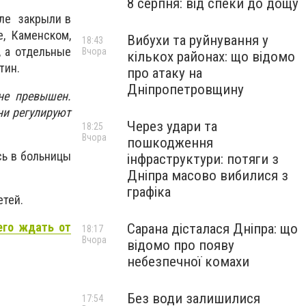
8 серпня: від спеки до дощу
оле закрыли в
, Каменском,
Вибухи та руйнування у
18:43
 а отдельные
Вчора
кількох районах: що відомо
нтин.
про атаку на
Дніпропетровщину
не превышен.
и регулируют
Через удари та
18:25
Вчора
пошкодження
сь в больницы
інфраструктури: потяги з
Дніпра масово вибилися з
графіка
етей.
его ждать от
Сарана дісталася Дніпра: що
18:17
Вчора
відомо про появу
небезпечної комахи
Без води залишилися
17:54