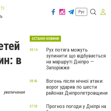
ті
Рус
ть
ОСТАННІ НОВИНИ
етей
Рух потяга можуть
09:14
зупинити: що відбувається
н: в
на маршруті Дніпро —
Запоріжжя
Вогонь після нічної атаки:
08:46
ворог ударив по шести
 увеличения
районах Дніпропетровщини
Прогноз погоди у Дніпрі на
07:30