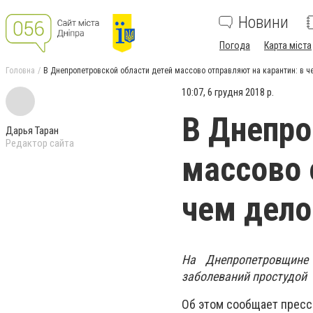
Новини
Погода
Карта міста
Головна
В Днепропетровской области детей массово отправляют на карантин: в ч
10:07, 6 грудня 2018 р.
В Днепро
Дарья Таран
Редактор сайта
массово 
чем дело
На Днепропетровщине
заболеваний простудой
Об этом сообщает пресс