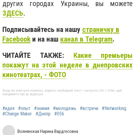
других городах Украины, вы можете
ЗДЕСЬ
.
Подписывайтесь на нашу
страничку в
Facebook
и на наш
канал в Telegram
.
ЧИТАЙТЕ ТАКЖЕ:
Какие премьеры
покажут на этой неделе в днепровских
кинотеатрах, - ФОТО
Якщо ви помітили помилку, виділіть необхідний текст і натисніть Ctrl + Enter, щоб
повідомити про це редакцію
#идея
#опыт
#знания
#молодежь
#встречи
#Networking
#Change Maker
#Днепр
#056
Волнянская Нарина Вардгесовна