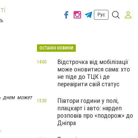
ті
Рус
ть
ОСТАННІ НОВИНИ
Відстрочка від мобілізації
14:00
може оновитися сама: хто
не піде до ТЦК і де
перевірити свій статус
ь днем может
Півтори години у полі,
13:30
плацкарт і авто: нардеп
розповів про «подорож» до
Дніпра
с.