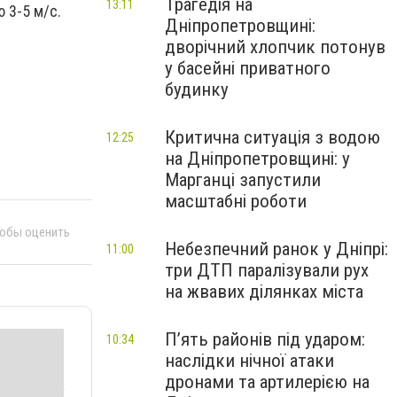
Трагедія на
13:11
 3-5 м/с.
Дніпропетровщині:
дворічний хлопчик потонув
у басейні приватного
будинку
Критична ситуація з водою
12:25
на Дніпропетровщині: у
Марганці запустили
масштабні роботи
тобы оценить
Небезпечний ранок у Дніпрі:
11:00
три ДТП паралізували рух
на жвавих ділянках міста
П’ять районів під ударом:
10:34
наслідки нічної атаки
дронами та артилерією на