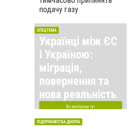
тимчасово припинять
подачу газу
СПЕЦТЕМА
Українці між ЄС
і Україною:
міграція,
повернення та
нова реальність
Всі матеріали тут
ПІДПРИЄМСТВА ДНІПРА