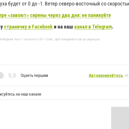
ха будет от 0 до -1.
Ветер северо-восточный со скоростью
пре «завоют» сирены через два дня: не паникуйте
шу
страничку в Facebook
и на наш
канал в Telegram
.
бхідний текст і натисніть Ctrl + Enter, щоб повідомити про це редакцію
0,0
Оцініть першим
Авторизируйтесь
, ч
исуйтесь на наші канали