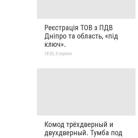
Реєстрація ТОВ з ПДВ
Дніпро та область, «під
ключ».
18:35, 5 серпня
Комод трёхдверный и
двухдверный. Тумба под