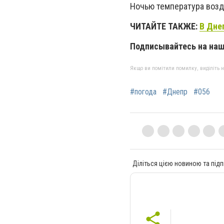
Ночью температура возду
ЧИТАЙТЕ ТАКЖЕ:
В Дне
Подписывайтесь на на
Якщо ви помітили помилку, виділіть нео
#погода
#Днепр
#056
Діліться цією новиною та підп