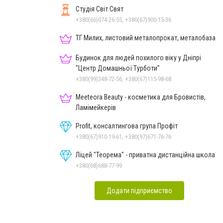
Студія Світ Свят
+380(66)074-26-55, +380(67)900-15-36
ТГ Милих, листовий металопрокат, металобаза
Будинок для людей похилого віку у Дніпрі
"Центр Домашньої Турботи"
+380(99)348-72-56, +380(67)115-98-68
Meeteora Beauty - косметика для Бровистів,
Ламімейкерів
Profit, консалтингова група Профіт
+380(67)910-19-61, +380(97)671-76-76
Ліцей "Теорема" - приватна дистанційна школа
+380(68)688-77-99
Додати підприємство