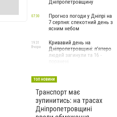
Дніпропетровщину
Прогноз погоди у Дніпрі на
07:30
7 серпня: спекотний день з
ясним небом
Кривавий день на
19:31
Вчора
Дніпропетровщині: п’ятеро
людей загинули та 16 -
поранені
ТОП НОВИНИ
Транспорт має
зупинитись: на трасах
Дніпропетровщині