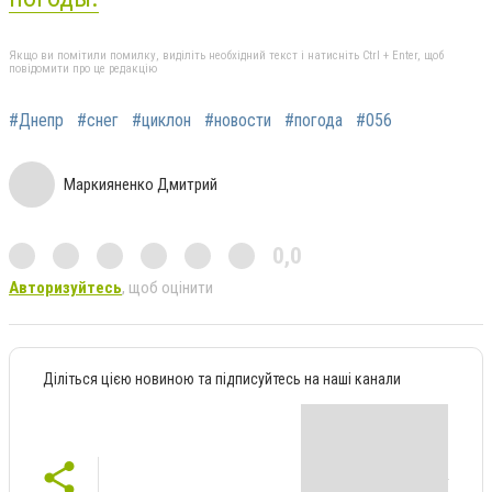
Якщо ви помітили помилку, виділіть необхідний текст і натисніть Ctrl + Enter, щоб
повідомити про це редакцію
#Днепр
#снег
#циклон
#новости
#погода
#056
Маркияненко Дмитрий
0,0
Авторизуйтесь
, щоб оцінити
Діліться цією новиною та підписуйтесь на наші канали