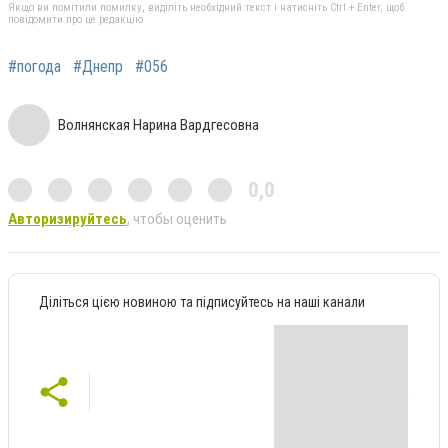
Якщо ви помітили помилку, виділіть необхідний текст і натисніть Ctrl + Enter, щоб
повідомити про це редакцію
#погода
#Днепр
#056
Волнянская Нарина Вардгесовна
0,0
Авторизируйтесь
, чтобы оценить
Діліться цією новиною та підписуйтесь на наші канали