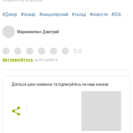
повідомити про це редакцію
#Днепр
#пожар
#канцелярский
#склад
#новости
#056
Маркияненко Дмитрий
0,0
Авторизуйтесь
, щоб оцінити
Діліться цією новиною та підписуйтесь на наші канали