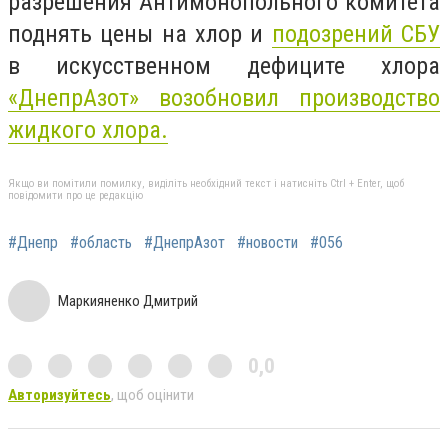
разрешения Антимонопольного комитета
поднять цены на хлор и
подозрений СБУ
в искусственном дефиците хлора
«ДнепрАзот» возобновил производство
жидкого хлора.
Якщо ви помітили помилку, виділіть необхідний текст і натисніть Ctrl + Enter, щоб
повідомити про це редакцію
#Днепр
#область
#ДнепрАзот
#новости
#056
Маркияненко Дмитрий
0,0
Авторизуйтесь
, щоб оцінити