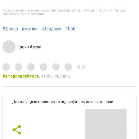
Якщо ви помітили помилку, виділіть необхідний текст і натисніть Ctrl + Enter, щоб
повідомити про це редакцію
#Днепр
#митинг
#Гандзюк
#056
Троян Алена
0,0
Авторизируйтесь
, чтобы оценить
Діліться цією новиною та підписуйтесь на наші канали