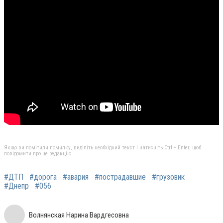
Якщо ви помітили помилку, виділіть необхідний текст і натисніть Ctrl + Enter, щоб
повідомити про це редакцію
#ДТП
#дорога
#авария
#пострадавшие
#грузовик
#Днепр
#056
Волнянская Нарина Вардгесовна