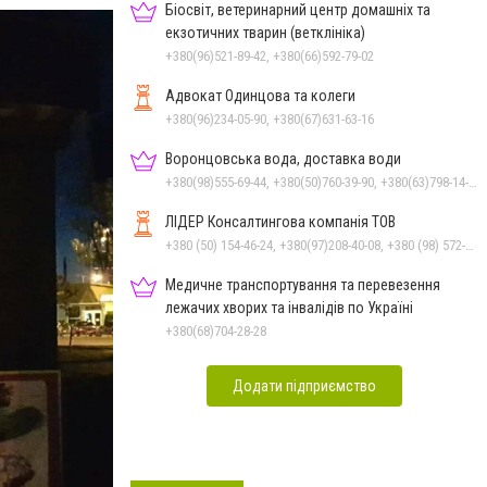
Біосвіт, ветеринарний центр домашніх та
екзотичних тварин (ветклініка)
+380(96)521-89-42, +380(66)592-79-02
Адвокат Одинцова та колеги
+380(96)234-05-90, +380(67)631-63-16
Воронцовська вода, доставка води
+380(98)555-69-44, +380(50)760-39-90, +380(63)798-14-88, +380(56)798-14-88
ЛІДЕР Консалтингова компанія ТОВ
+380 (50) 154-46-24, +380(97)208-40-08, +380 (98) 572-24-00, +380 (56) 373-40-02
Медичне транспортування та перевезення
лежачих хворих та інвалідів по Україні
+380(68)704-28-28
Додати підприємство