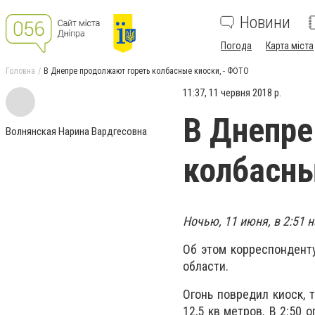
Новини
Погода
Карта міста
Головна
В Днепре продолжают гореть колбасные киоски, - ФОТО
11:37, 11 червня 2018 р.
В Днепре
Волнянская Нарина Вардгесовна
колбасны
Ночью, 11 июня, в 2:51
Об этом корреспондент
области.
Огонь повредил киоск, 
12,5 кв метров. В 2:50 