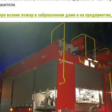
анители.
пре возник пожар в заброшенном доме и на предприятии,