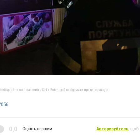
бхідний текст і натисніть Ctrl + Enter, щоб повідомити про це редакцію
#056
0,0
Оцініть першим
Авторизуйтесь
, щоб