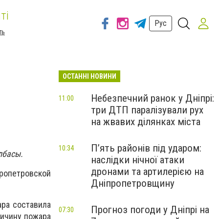
ті
Рус
ть
ОСТАННІ НОВИНИ
Небезпечний ранок у Дніпрі:
11:00
три ДТП паралізували рух
на жвавих ділянках міста
П’ять районів під ударом:
10:34
олбасы.
наслідки нічної атаки
дронами та артилерією на
ропетровской
Дніпропетровщину
ара составила
Прогноз погоди у Дніпрі на
07:30
ричину пожара