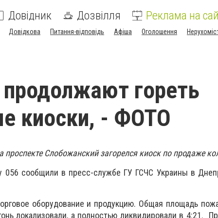
Довідник
Дозвілля
Реклама на сай
Довідкова
Питання-відповідь
Афіша
Оголошення
Нерухоміс
 продолжают гореть
е киоски, - ФОТО
 на проспекте Слобожанский загорелся киоск по продаже к
у 056 сообщили в пресс-службе ГУ ГСЧС Украины в Днеп
торговое оборудование и продукцию. Общая площадь пож
огонь локализовали, а полностью ликвидировали в 4:21. П