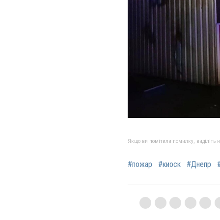
Якщо ви помітили помилку, виділіть нео
#пожар
#киоск
#Днепр