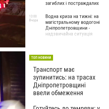
загиблих і постраждалих
Водна криза на тижні: на
13:00
Вчора
магістральному водогоні
Дніпропетровщини -
надзвичайна ситуація
ТОП НОВИНИ
Транспорт має
зупинитись: на трасах
Дніпропетровщині
ввели обмеження
Готуйтесь до темряви: у