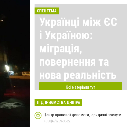
СПЕЦТЕМА
Українці між ЄС
і Україною:
міграція,
повернення та
нова реальність
Всі матеріали тут
ПІДПРИЄМСТВА ДНІПРА
Центр правової допомоги, юридичні послуги
+380(67)259-05-22