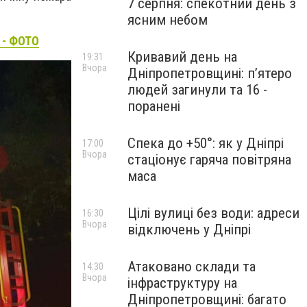
7 серпня: спекотний день з
ясним небом
 - ФОТО
Кривавий день на
19:31
Вчора
Дніпропетровщині: п’ятеро
людей загинули та 16 -
поранені
Спека до +50°: як у Дніпрі
17:00
Вчора
стаціонує гаряча повітряна
маса
Цілі вулиці без води: адреси
16:30
Вчора
відключень у Дніпрі
Атаковано склади та
14:30
Вчора
інфраструктуру на
Дніпропетровщині: багато