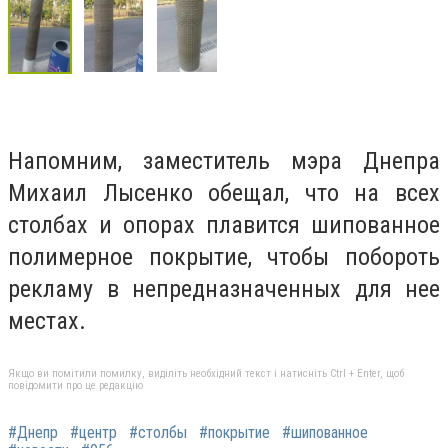
Напомним, заместитель мэра Днепра
Михаил Лысенко обещал, что на всех
столбах и опорах плавится шипованное
полимерное покрытие, чтобы побороть
рекламу в непредназначенных для нее
местах.
Якщо ви помітили помилку, виділіть необхідний текст і натисніть Ctrl + Enter, щоб
повідомити про це редакцію
#Днепр
#центр
#столбы
#покрытие
#шипованное