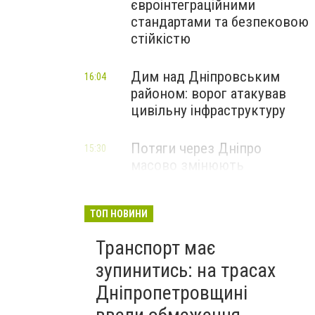
євроінтеграційними
стандартами та безпековою
стійкістю
Дим над Дніпровським
16:04
районом: ворог атакував
цивільну інфраструктуру
Потяги через Дніпро
15:30
масово змінюють
маршрути: що сталося
ТОП НОВИНИ
Транспорт має
зупинитись: на трасах
Дніпропетровщині