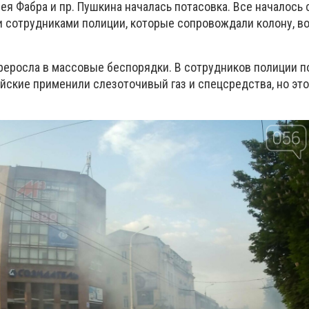
ея Фабра и пр. Пушкина началась потасовка. Все началось с
и сотрудниками полиции, которые сопровождали колону, в
реросла в массовые беспорядки. В сотрудников полиции п
йские применили слезоточивый газ и спецсредства, но это