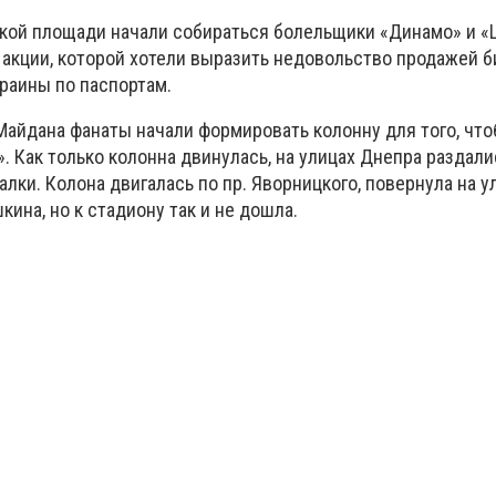
ской площади начали собираться болельщики «Динамо» и «
акции, которой хотели выразить недовольство продажей б
раины по паспортам.
Майдана фанаты начали формировать колонну для того, чт
. Как только колонна двинулась, на улицах Днепра раздал
алки. Колона двигалась по пр. Яворницкого, повернула на у
кина, но к стадиону так и не дошла.