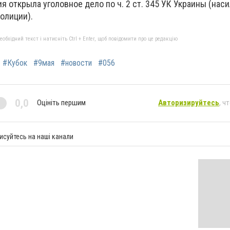
я открыла уголовное дело по ч. 2 ст. 345 УК Украины (наси
олиции).
бхідний текст і натисніть Ctrl + Enter, щоб повідомити про це редакцію
#Кубок
#9мая
#новости
#056
0,0
Оцініть першим
Авторизируйтесь
, ч
исуйтесь на наші канали