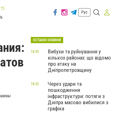
ті
Рус
ть
ОСТАННІ НОВИНИ
ания:
Вибухи та руйнування у
18:43
кількох районах: що відомо
натов
про атаку на
Дніпропетровщину
Через удари та
18:25
пошкодження
раины
інфраструктури: потяги з
Дніпра масово вибилися з
графіка