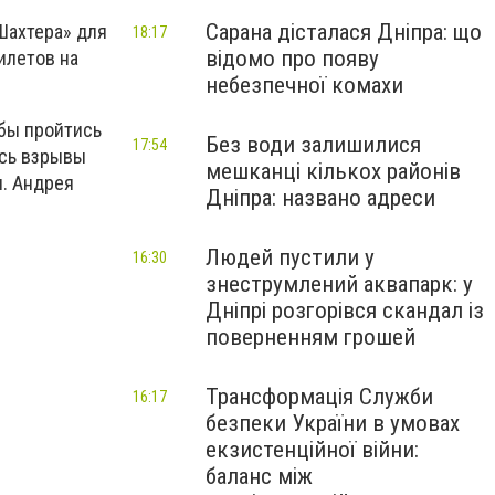
Сарана дісталася Дніпра: що
Шахтера» для
18:17
відомо про появу
илетов на
небезпечної комахи
обы пройтись
Без води залишилися
17:54
ись взрывы
мешканці кількох районів
л. Андрея
Дніпра: названо адреси
Людей пустили у
16:30
знеструмлений аквапарк: у
Дніпрі розгорівся скандал із
поверненням грошей
Трансформація Служби
16:17
безпеки України в умовах
екзистенційної війни:
баланс між