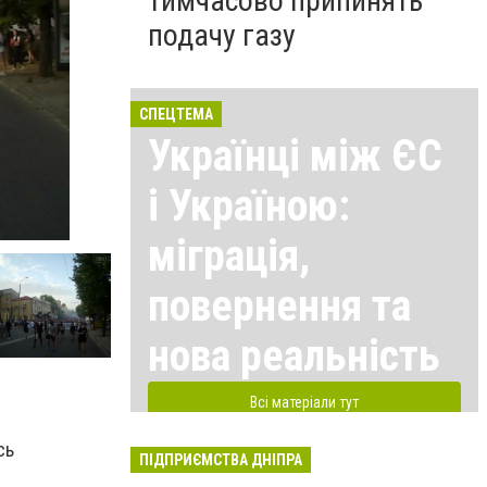
тимчасово припинять
подачу газу
СПЕЦТЕМА
Українці між ЄС
і Україною:
міграція,
повернення та
нова реальність
Всі матеріали тут
сь
ПІДПРИЄМСТВА ДНІПРА