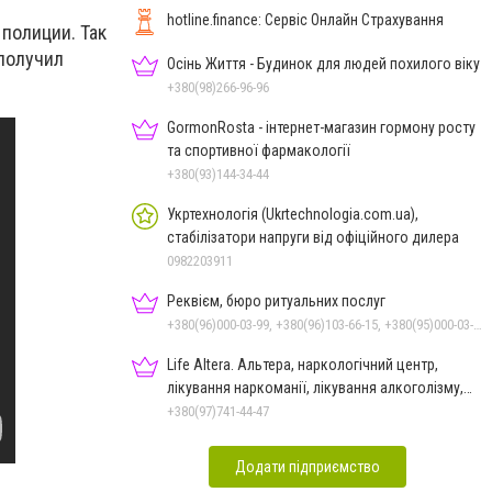
hotline.finance: Сервіс Онлайн Страхування
полиции. Так
 получил
Осінь Життя - Будинок для людей похилого віку
+380(98)266-96-96
GormonRosta - інтернет-магазин гормону росту
та спортивної фармакології
+380(93)144-34-44
Укртехнологія (Ukrtechnologia.com.ua),
стабілізатори напруги від офіційного дилера
0982203911
Реквієм, бюро ритуальних послуг
+380(96)000-03-99, +380(96)103-66-15, +380(95)000-03-99
Life Altera. Альтера, наркологічний центр,
лікування наркоманії, лікування алкоголізму,
зняття ломки
+380(97)741-44-47
Додати підприємство