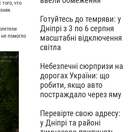
ввели обмеження
 того, что
озник
Готуйтесь до темряви: у
Дніпрі з 3 по 6 серпня
олетели
 не помогло
масштабні відключення
світла
Небезпечні сюрпризи на
дорогах України: що
робити, якщо авто
постраждало через яму
Перевірте свою адресу:
у Дніпрі та районі