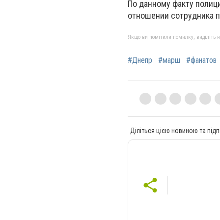
По данному факту полици
отношении сотрудника п
Якщо ви помітили помилку, виділіть нео
#Днепр
#марш
#фанатов
Діліться цією новиною та підп