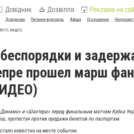
Довідник
Дозвілля
Реклама на сай
Довідкова
Питання-відповідь
Афіша
Оголошення
Нерухоміс
(ФОТО, ВИДЕО)
беспорядки и задерж
епре прошел марш фа
ВИДЕО)
 «Динамо» и «Шахтера» перед финальным матчем Кубка Ук
ш, протестуя против продажи билетов по паспортам.
стало известно на месте события.