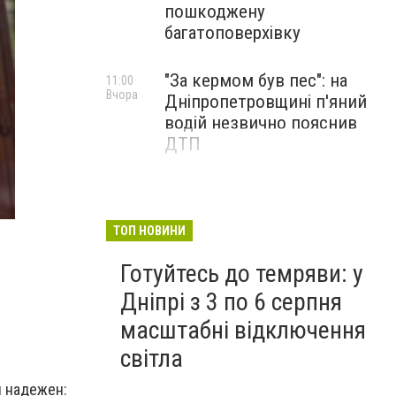
пошкоджену
багатоповерхівку
"За кермом був пес": на
11:00
Вчора
Дніпропетровщині п'яний
водій незвично пояснив
ДТП
ТОП НОВИНИ
Готуйтесь до темряви: у
Дніпрі з 3 по 6 серпня
масштабні відключення
світла
н надежен: