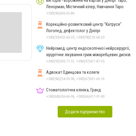
Вікторія - Ворожіння на картах у Дніпрі: Таро,
Ленорман, Містичний кіпер, Навчання Таро
+380(96)630-26-84
Корекційно-розвитковий центр "Катруся".
Логопед, дефектолог у Дніпрі
+380(50)453-66-20, +380(98)253-66-20
Нейромед, центр ендоскопічної нейрохірургії,
хірургічне лікування гриж міжхребцевих дисків
+380(95)505-71-51, +380(97)421-87-35
Адвокат Одинцова та колеги
+380(96)234-05-90, +380(67)631-63-16
Стоматологічна клініка, Гранд
+380(68)656-66-06, +380(66)417-91-90
Додати підприємство