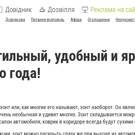
Довідник
Дозвілля
Реклама на сай
Довідкова
Питання-відповідь
Афіша
Оголошення
Нерухоміс
ильный, удобный и я
о года!
 зонт или, как многие его называют, зонт наоборот. Он явл
очень необычная и удивит многих. Зонт складывается мок
салон автомобиля, коврик в коридоре всегда будут сухими
кции, зонт можно раскрыть сразу же при выходе из автомоб