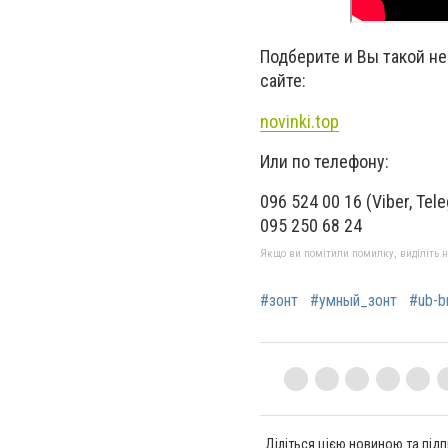
Подберите и Вы такой н
сайте:
novinki.top
Или по телефону:
096 524 00 16 (Viber, Tel
095 250 68 24
Якщо ви помітили помилку, виділіть нео
#зонт
#умный_зонт
#ub-br
Діліться цією новиною та підп