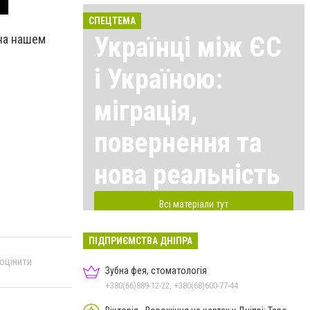
СПЕЦТЕМА
Українці між ЄС
на нашем
і Україною:
міграція,
повернення та
нова реальність
Всі матеріали тут
ПІДПРИЄМСТВА ДНІПРА
 оцінити
Зубна фея, стоматологія
+380(66)889-12-22, +380(68)600-77-44