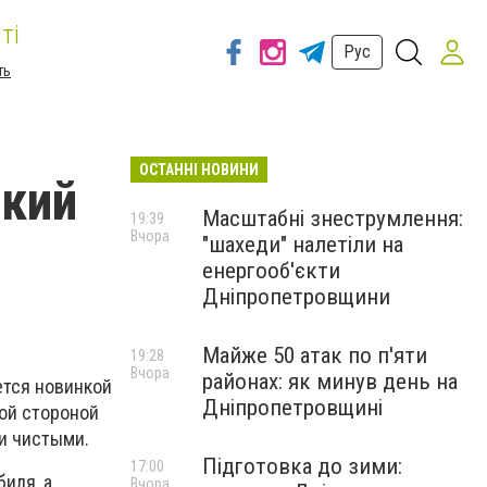
ті
Рус
ть
ОСТАННІ НОВИНИ
ркий
Масштабні знеструмлення:
19:39
Вчора
"шахеди" налетіли на
енергооб'єкти
Дніпропетровщини
Майже 50 атак по п'яти
19:28
Вчора
районах: як минув день на
яется новинкой
Дніпропетровщині
рой стороной
 и чистыми.
Підготовка до зими:
17:00
иля, а
Вчора