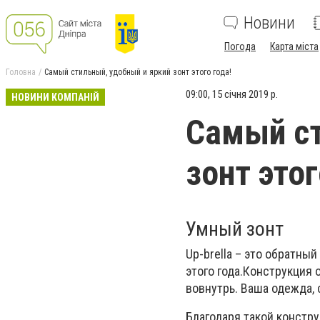
Новини
Погода
Карта міста
Головна
Самый стильный, удобный и яркий зонт этого года!
09:00, 15 січня 2019 р.
НОВИНИ КОМПАНІЙ
Самый ст
зонт этог
Умный зонт
Up-brella – это обратный
этого года.Конструкция 
вовнутрь. Ваша одежда, 
Благодаря такой констру