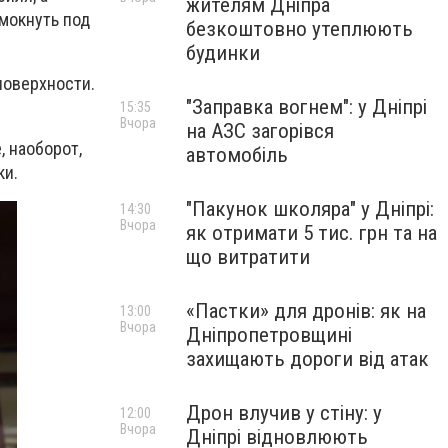
жителям Дніпра
мокнуть под
безкоштовно утеплюють
будинки
поверхности.
"Заправка вогнем": у Дніпрі
15:35
Вчора
на АЗС загорівся
, наоборот,
автомобіль
ки.
"Пакунок школяра" у Дніпрі:
14:30
Вчора
як отримати 5 тис. грн та на
що витратити
«Пастки» для дронів: як на
13:00
Вчора
Дніпропетровщині
захищають дороги від атак
Дрон влучив у стіну: у
12:00
Вчора
Дніпрі відновлюють