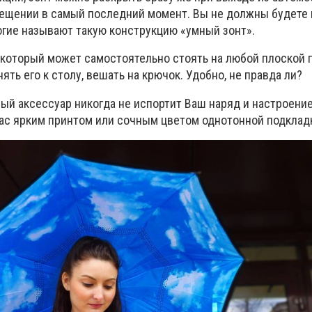
мещении в самый последний момент. Вы не должны будете 
гие называют такую конструкцию «умный зонт».
 который может самостоятельно стоять на любой плоской 
ять его к столу, вешать на крючок. Удобно, не правда ли?
ый аксессуар никогда не испортит Ваш наряд и настроение
Вас ярким принтом или сочным цветом однотонной подклад