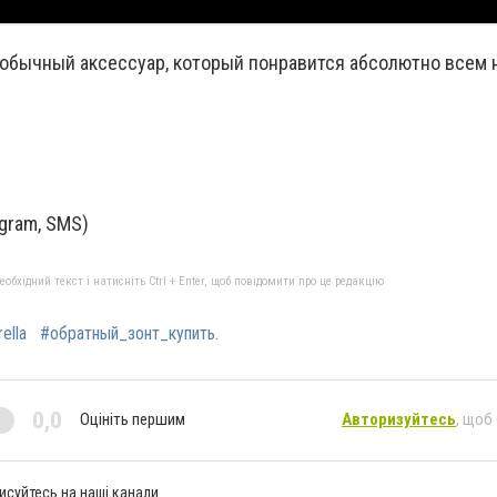
еобычный аксессуар, который понравится абсолютно всем 
egram, SMS)
бхідний текст і натисніть Ctrl + Enter, щоб повідомити про це редакцію
ella
#обратный_зонт_купить.
0,0
Оцініть першим
Авторизуйтесь
, щоб
исуйтесь на наші канали