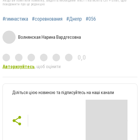
Якщо ви помітили помилку, виділіть необхідний текст і натисніть Ctrl + Enter, щоб
повідомити про це редакцію
#гимнастика
#соревнования
#Днепр
#056
Волнянская Нарина Вардгесовна
0,0
Авторизуйтесь
, щоб оцінити
Діліться цією новиною та підписуйтесь на наші канали