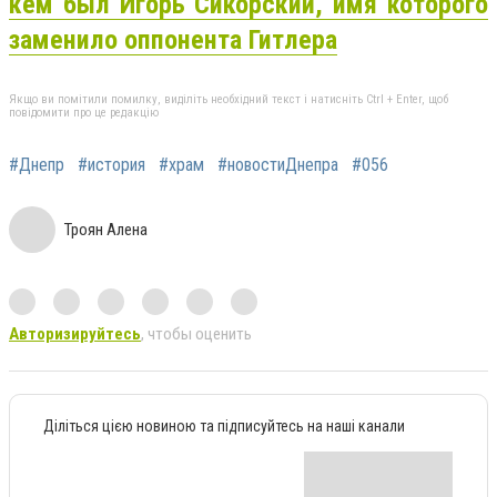
кем был Игорь Сикорский, имя которого
заменило оппонента Гитлера
Якщо ви помітили помилку, виділіть необхідний текст і натисніть Ctrl + Enter, щоб
повідомити про це редакцію
#Днепр
#история
#храм
#новостиДнепра
#056
Троян Алена
Авторизируйтесь
, чтобы оценить
Діліться цією новиною та підписуйтесь на наші канали