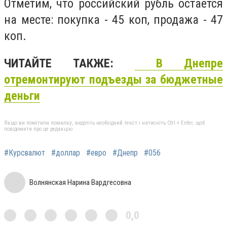
Отметим, что российский рубль остается
на месте: покупка - 45 коп, продажа - 47
коп.
ЧИТАЙТЕ ТАКЖЕ:
В Днепре
отремонтируют подъезды за бюджетные
деньги
Якщо ви помітили помилку, виділіть необхідний текст і натисніть Ctrl + Enter, щоб
повідомити про це редакцію
#Курсвалют
#доллар
#евро
#Днепр
#056
Волнянская Нарина Вардгесовна
0,0