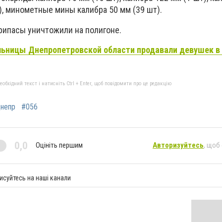
т), минометные мины калибра 50 мм (39 шт).
ипасы уничтожили на полигоне.
ьницы Днепропетровской области продавали девушек в 
бхідний текст і натисніть Ctrl + Enter, щоб повідомити про це редакцію
непр
#056
0,0
Оцініть першим
Авторизуйтесь
, щоб
исуйтесь на наші канали