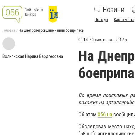
Новини
Погода
Карта міста
Головна
На Днепропетровщине нашли боеприпасы
09:14, 30 листопада 2017 р.
На Днеп
Волнянская Нарина Вардгесовна
боеприп
Во время поисковых ра
похожих на артиллерийс
Об этом
056.ua
сообщили
Обследовав место нахо
(58 шт): артиллерийские