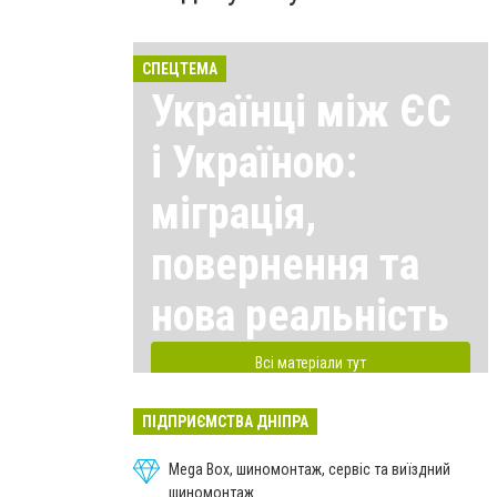
СПЕЦТЕМА
Українці між ЄС
і Україною:
міграція,
повернення та
нова реальність
Всі матеріали тут
ПІДПРИЄМСТВА ДНІПРА
Mega Box, шиномонтаж, сервіс та виїздний
шиномонтаж