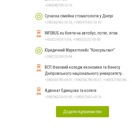
+380(98)709-16-16
Сучасна сімейна стоматологія у Дніпрі
+380(66)933-53-53, +380(97)433-53-53
INFOBUS.eu білети на автобус, потяг, літак
+420(224)247-016, +380(32)232-03-00
Юридичний Маркетплейс "Консультант"
+380(73)260-29-94
ВСП Фаховий коледж економіки та бізнесу
Дніпровського національного університету
імені Олеся Гончара
+380(56)785-04-97, +380(56)785-06-37, +380(67)565-80-17
Адвокат Одинцова та колеги
+380(96)234-05-90, +380(67)631-63-16
Додати підприємство