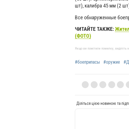
шт), калибра 45 мм (2 ш
Все обнаруженные боепр
ЧИТАЙТЕ ТАКЖЕ:
Жител
(ФОТО)
Якщо ви помітили помилку, виділіть нео
#боеприпасы
#оружие
#Д
Діліться цією новиною та підп