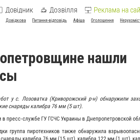
Довідник
Дозвілля
Реклама на сай
Довідкова
Питання-відповідь
Афіша
Оголошення
Нерухоміс
ропетровщине нашли
асы
бот у с. Лозоватка (Криворожский р-н) обнаружили зах
кие снаряды калибра 76 мм (5 шт).
 в пресс-службе ГУ ГСЧС Украины в Днепропетровской обл
дки группа пиротехников также обнаружила взрывоопас
 снаряды калибра 76 мм (15 шт), калибра 122 мм (1 шт), ка