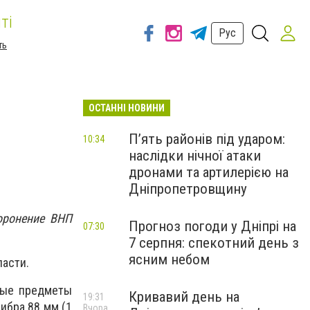
ті
Рус
ть
ОСТАННІ НОВИНИ
П’ять районів під ударом:
10:34
наслідки нічної атаки
дронами та артилерією на
Дніпропетровщину
оронение ВНП
Прогноз погоди у Дніпрі на
07:30
7 серпня: спекотний день з
ясним небом
асти.
ные предметы
Кривавий день на
19:31
либра 88 мм (1
Вчора