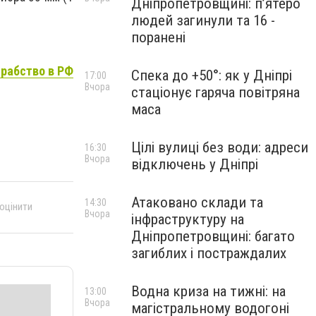
Дніпропетровщині: п’ятеро
людей загинули та 16 -
поранені
рабство в РФ
Спека до +50°: як у Дніпрі
17:00
Вчора
стаціонує гаряча повітряна
маса
Цілі вулиці без води: адреси
16:30
Вчора
відключень у Дніпрі
Атаковано склади та
14:30
 оцінити
Вчора
інфраструктуру на
Дніпропетровщині: багато
загиблих і постраждалих
Водна криза на тижні: на
13:00
Вчора
магістральному водогоні