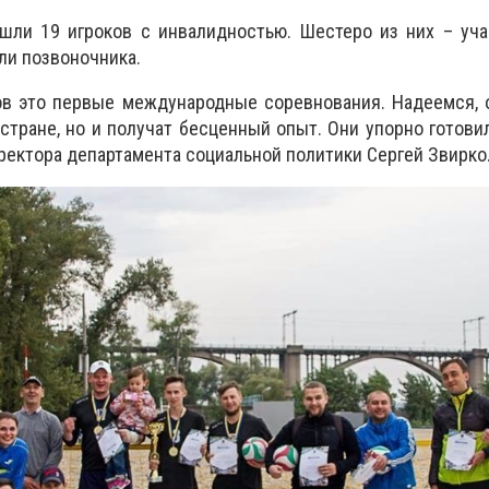
ошли 19 игроков с инвалидностью. Шестеро из них – уч
ли позвоночника.
ов это первые международные соревнования. Надеемся, 
тране, но и получат бесценный опыт. Они упорно готовили
ректора департамента социальной политики Сергей Звирко