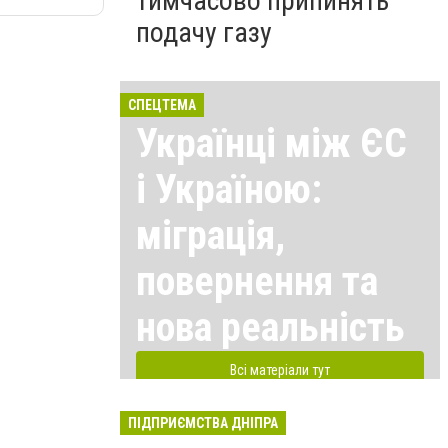
тимчасово припинять
подачу газу
СПЕЦТЕМА
Українці між ЄС
і Україною:
міграція,
повернення та
нова реальність
Всі матеріали тут
ПІДПРИЄМСТВА ДНІПРА