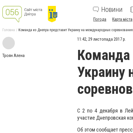
Новини
Погода
Карта міста
Головна
Команда из Днепра представит Украину на международных соревнования
11:42, 29 листопада 2017 р.
Команда 
Троян Алена
Украину
соревнов
С 2 по 4 декабря в Ле
участие Днепровская ко
Об этом сообщает пресс