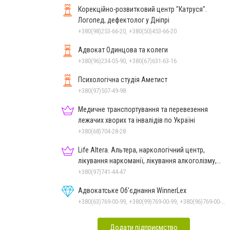
Корекційно-розвитковий центр "Катруся".
Логопед, дефектолог у Дніпрі
+380(98)253-66-20, +380(50)453-66-20
Адвокат Одинцова та колеги
+380(96)234-05-90, +380(67)631-63-16
Психологічна студія Аметист
+380(97)507-49-98
Медичне транспортування та перевезення
лежачих хворих та інвалідів по Україні
+380(68)704-28-28
Life Altera. Альтера, наркологічний центр,
лікування наркоманії, лікування алкоголізму,
зняття ломки
+380(97)741-44-47
Адвокатське Об'єднання WinnerLex
+380(63)769-00-99, +380(99)769-00-99, +380(96)769-00-99, +380(56)769-00-99
Додати підприємство