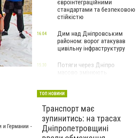
євроінтеграційними
стандартами та безпековою
стійкістю
Дим над Дніпровським
16:04
районом: ворог атакував
цивільну інфраструктуру
Потяги через Дніпро
15:30
масово змінюють
маршрути: що сталося
ТОП НОВИНИ
Транспорт має
зупинитись: на трасах
 и Германии -
Дніпропетровщині