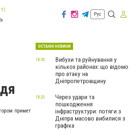
ті
Рус
ть
ОСТАННІ НОВИНИ
Вибухи та руйнування у
18:43
кількох районах: що відомо
про атаку на
Дніпропетровщину
идя
Через удари та
18:25
пошкодження
отором примет
інфраструктури: потяги з
Дніпра масово вибилися з
графіка