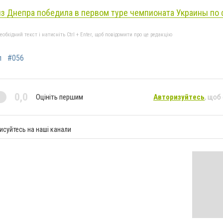
из Днепра победила в первом туре чемпионата Украины по
бхідний текст і натисніть Ctrl + Enter, щоб повідомити про це редакцію
л
#056
0,0
Оцініть першим
Авторизуйтесь
, щоб
исуйтесь на наші канали