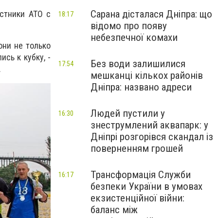
Сарана дісталася Дніпра: що
астники АТО с
18:17
відомо про появу
небезпечної комахи
они не только
сь к кубку, -
Без води залишилися
17:54
.
мешканці кількох районів
Дніпра: названо адреси
Людей пустили у
16:30
знеструмлений аквапарк: у
Дніпрі розгорівся скандал із
поверненням грошей
Трансформація Служби
16:17
безпеки України в умовах
екзистенційної війни:
баланс між