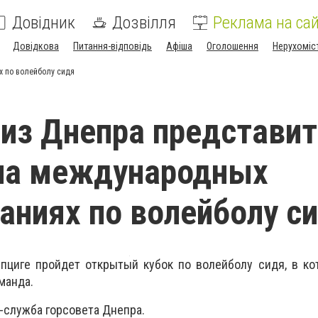
Довідник
Дозвілля
Реклама на сай
Довідкова
Питання-відповідь
Афіша
Оголошення
Нерухоміс
х по волейболу сидя
из Днепра представит
 на международных
аниях по волейболу с
йпциге пройдет открытый кубок по волейболу сидя, в к
манда.
-служба горсовета Днепра.